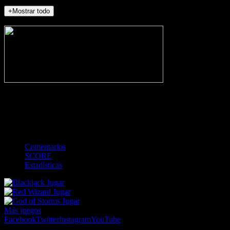
+Mostrar todo
NO_INCIDENTS
-
Gol
Tarjeta amarilla
Roja
Córner
Penalti
FKIC
Sustitución
0
-
-
-
-
-
-
0
-
-
-
-
-
-
Comentarios
SCORE
Estadísticas
Jugar
Jugar
Jugar
Más juegos
Facebook
Twitter
Instagram
YouTube