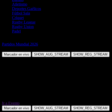
Atletismo
Deportes Gaélicos
Fútbol Sala
Críquet
Rugby League
Rugby Union
Padel
Fútbol
Partidos Mundial 2026
Francia vs Marruecos
Marcador en vivo
SHOW_AUG_STREAM
SHOW_REG_STREAM
Ir a Evento
Marcador en vivo
SHOW_AUG_STREAM
SHOW_REG_STREAM