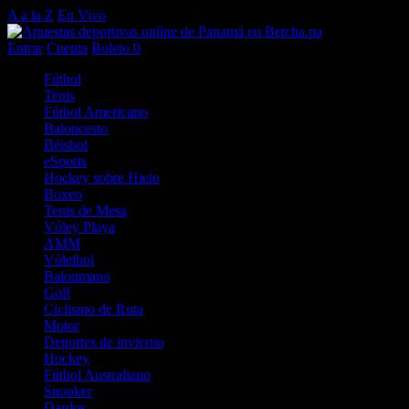
A a la Z
En Vivo
Entrar
Cuenta
Boleto
0
Fútbol
Tenis
Fútbol Americano
Baloncesto
Béisbol
eSports
Hockey sobre Hielo
Boxeo
Tenis de Mesa
Vóley Playa
AMM
Vóleibol
Balonmano
Golf
Ciclismo de Ruta
Motor
Deportes de invierno
Hockey
Fútbol Australiano
Snooker
Dardos