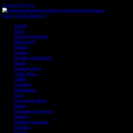
A a la Z
En Vivo
Entrar
Cuenta
Boleto
0
Fútbol
Tenis
Fútbol Americano
Baloncesto
Béisbol
eSports
Hockey sobre Hielo
Boxeo
Tenis de Mesa
Vóley Playa
AMM
Vóleibol
Balonmano
Golf
Ciclismo de Ruta
Motor
Deportes de invierno
Hockey
Fútbol Australiano
Snooker
Dardos