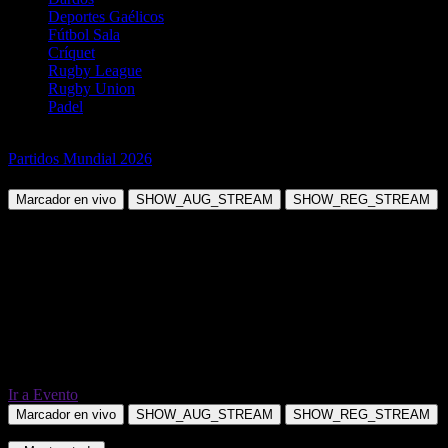
Deportes Gaélicos
Fútbol Sala
Críquet
Rugby League
Rugby Union
Padel
Fútbol
Partidos Mundial 2026
Noruega vs Inglaterra
Marcador en vivo
SHOW_AUG_STREAM
SHOW_REG_STREAM
Ir a Evento
Marcador en vivo
SHOW_AUG_STREAM
SHOW_REG_STREAM