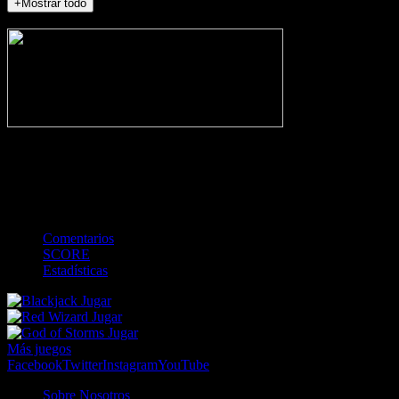
+Mostrar todo
NO_INCIDENTS
-
Gol
Tarjeta amarilla
Roja
Córner
Penalti
FKIC
Sustitución
0
-
-
-
-
-
-
0
-
-
-
-
-
-
Comentarios
SCORE
Estadísticas
Jugar
Jugar
Jugar
Más juegos
Facebook
Twitter
Instagram
YouTube
Sobre Nosotros