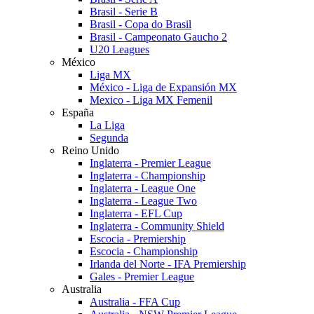
Brasil - Serie B
Brasil - Copa do Brasil
Brasil - Campeonato Gaucho 2
U20 Leagues
México
Liga MX
México - Liga de Expansión MX
Mexico - Liga MX Femenil
España
La Liga
Segunda
Reino Unido
Inglaterra - Premier League
Inglaterra - Championship
Inglaterra - League One
Inglaterra - League Two
Inglaterra - EFL Cup
Inglaterra - Community Shield
Escocia - Premiership
Escocia - Championship
Irlanda del Norte - IFA Premiership
Gales - Premier League
Australia
Australia - FFA Cup