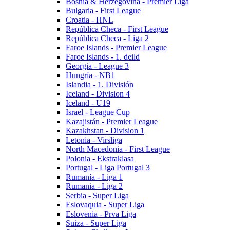
Bosnia & Herzegovina - Premier Liga
Bulgaria - First League
Croatia - HNL
República Checa - First League
República Checa - Liga 2
Faroe Islands - Premier League
Faroe Islands - 1. deild
Georgia - League 3
Hungría - NB1
Islandia - 1. División
Iceland - Division 4
Iceland - U19
Israel - League Cup
Kazajistán - Premier League
Kazakhstan - Division 1
Letonia - Virsliga
North Macedonia - First League
Polonia - Ekstraklasa
Portugal - Liga Portugal 3
Rumanía - Liga 1
Rumania - Liga 2
Serbia - Super Liga
Eslovaquia - Super Liga
Eslovenia - Prva Liga
Suiza - Super Liga