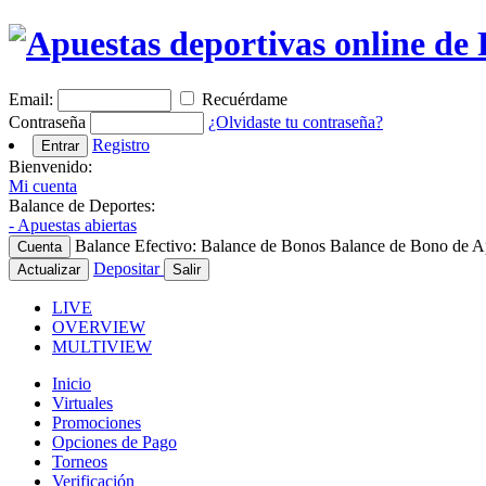
Email:
Recuérdame
Contraseña
¿Olvidaste tu contraseña?
Registro
Bienvenido:
Mi cuenta
Balance de Deportes
:
-
Apuestas abiertas
Balance Efectivo:
Balance de Bonos
Balance de Bono de A
Cuenta
Depositar
Actualizar
Salir
LIVE
OVERVIEW
MULTIVIEW
Inicio
Virtuales
Promociones
Opciones de Pago
Torneos
Verificación