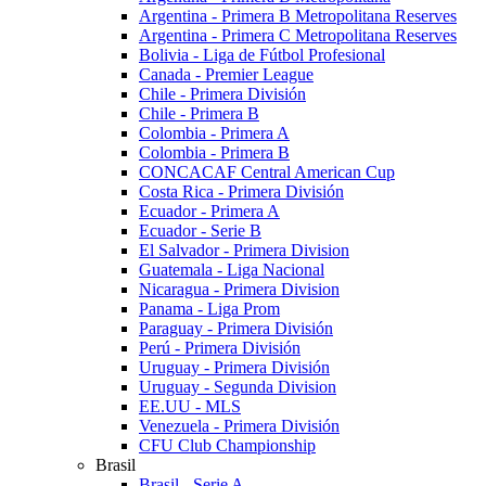
Argentina - Primera B Metropolitana Reserves
Argentina - Primera C Metropolitana Reserves
Bolivia - Liga de Fútbol Profesional
Canada - Premier League
Chile - Primera División
Chile - Primera B
Colombia - Primera A
Colombia - Primera B
CONCACAF Central American Cup
Costa Rica - Primera División
Ecuador - Primera A
Ecuador - Serie B
El Salvador - Primera Division
Guatemala - Liga Nacional
Nicaragua - Primera Division
Panama - Liga Prom
Paraguay - Primera División
Perú - Primera División
Uruguay - Primera División
Uruguay - Segunda Division
EE.UU - MLS
Venezuela - Primera División
CFU Club Championship
Brasil
Brasil - Serie A