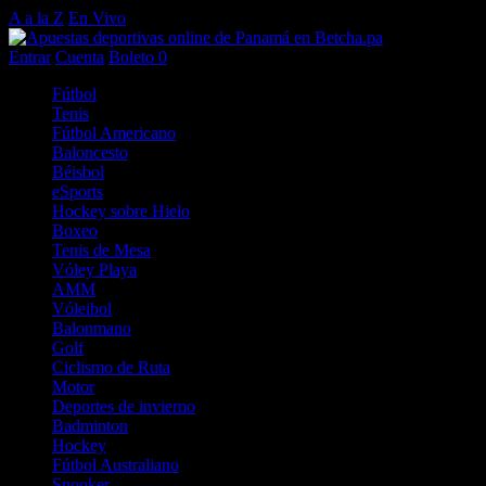
A a la Z
En Vivo
Entrar
Cuenta
Boleto
0
Fútbol
Tenis
Fútbol Americano
Baloncesto
Béisbol
eSports
Hockey sobre Hielo
Boxeo
Tenis de Mesa
Vóley Playa
AMM
Vóleibol
Balonmano
Golf
Ciclismo de Ruta
Motor
Deportes de invierno
Badminton
Hockey
Fútbol Australiano
Snooker