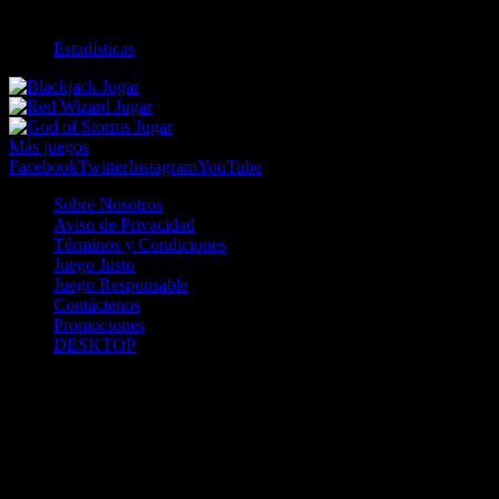
TOTAL
Estadísticas
Jugar
Jugar
Jugar
Más juegos
Facebook
Twitter
Instagram
YouTube
Sobre Nosotros
Aviso de Privacidad
Términos y Condiciones
Juego Justo
Juego Responsable
Contáctenos
Promociones
DESKTOP
Betcha.pa es operado por ONJOC, CORP. una compañía registrada
en la República de Panamá, autorizada y regulada por la Junta de
Control de Juegos de la Repúlblica de Panamá a través del Contrato
de Admnistración y Operación de Juegos de Suerte y Azar a través
de Internet No. JCJ-03-2020, debidamente refrendado por la
Contraloría de la República de Panamá el día 15 de junio de 2020