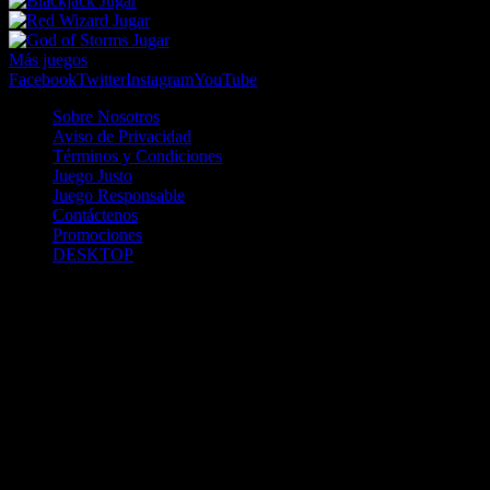
Jugar
Jugar
Jugar
Más juegos
Facebook
Twitter
Instagram
YouTube
Sobre Nosotros
Aviso de Privacidad
Términos y Condiciones
Juego Justo
Juego Responsable
Contáctenos
Promociones
DESKTOP
Betcha.pa es operado por ONJOC, CORP. una compañía registrada
en la República de Panamá, autorizada y regulada por la Junta de
Control de Juegos de la Repúlblica de Panamá a través del Contrato
de Admnistración y Operación de Juegos de Suerte y Azar a través
de Internet No. JCJ-03-2020, debidamente refrendado por la
Contraloría de la República de Panamá el día 15 de junio de 2020
con oficinas en Urbanización Costa del Este, PH Plaza Real,
Oficina 403, Corregimiento de Juan Díaz, República de Panamá,
localizables al telefóno +(507) 304-8693 y correo electrónico
info@onjoc.com