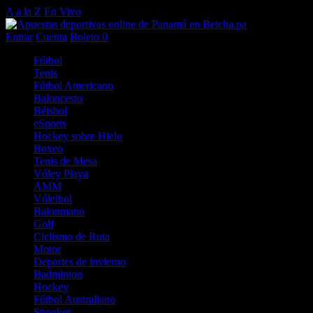
A a la Z
En Vivo
Entrar
Cuenta
Boleto
0
Fútbol
Tenis
Fútbol Americano
Baloncesto
Béisbol
eSports
Hockey sobre Hielo
Boxeo
Tenis de Mesa
Vóley Playa
AMM
Vóleibol
Balonmano
Golf
Ciclismo de Ruta
Motor
Deportes de invierno
Badminton
Hockey
Fútbol Australiano
Snooker