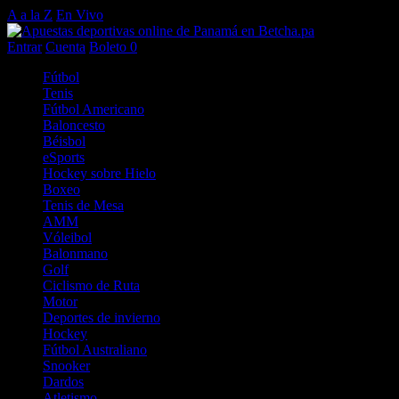
A a la Z
En Vivo
Entrar
Cuenta
Boleto
0
Fútbol
Tenis
Fútbol Americano
Baloncesto
Béisbol
eSports
Hockey sobre Hielo
Boxeo
Tenis de Mesa
AMM
Vóleibol
Balonmano
Golf
Ciclismo de Ruta
Motor
Deportes de invierno
Hockey
Fútbol Australiano
Snooker
Dardos
Atletismo