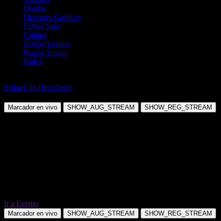
Dardos
Deportes Gaélicos
Fútbol Sala
Críquet
Rugby League
Rugby Union
Padel
Tenis de Mesa
Setka Cup (Hombres)
Oleksii Hrymovskyi vs Yevhen Kryvorotko
Marcador en vivo
SHOW_AUG_STREAM
SHOW_REG_STREAM
Ir a Evento
Marcador en vivo
SHOW_AUG_STREAM
SHOW_REG_STREAM