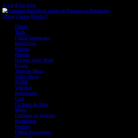
A a la Z
En Vivo
Entrar
Cuenta
Boleto
0
Fútbol
Tenis
Fútbol Americano
Baloncesto
Béisbol
eSports
Hockey sobre Hielo
Boxeo
Tenis de Mesa
Vóley Playa
AMM
Vóleibol
Balonmano
Golf
Ciclismo de Ruta
Motor
Deportes de invierno
Badminton
Hockey
Fútbol Australiano
Snooker