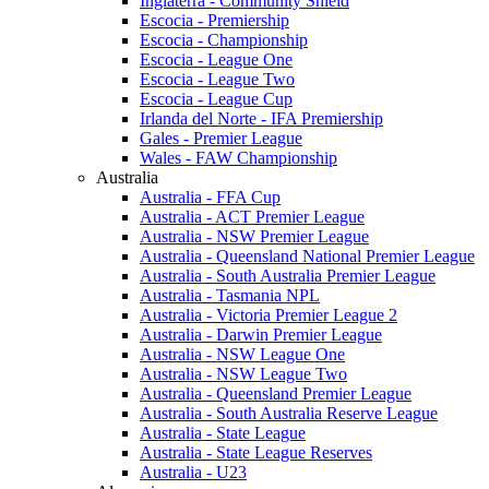
Inglaterra - Community Shield
Escocia - Premiership
Escocia - Championship
Escocia - League One
Escocia - League Two
Escocia - League Cup
Irlanda del Norte - IFA Premiership
Gales - Premier League
Wales - FAW Championship
Australia
Australia - FFA Cup
Australia - ACT Premier League
Australia - NSW Premier League
Australia - Queensland National Premier League
Australia - South Australia Premier League
Australia - Tasmania NPL
Australia - Victoria Premier League 2
Australia - Darwin Premier League
Australia - NSW League One
Australia - NSW League Two
Australia - Queensland Premier League
Australia - South Australia Reserve League
Australia - State League
Australia - State League Reserves
Australia - U23