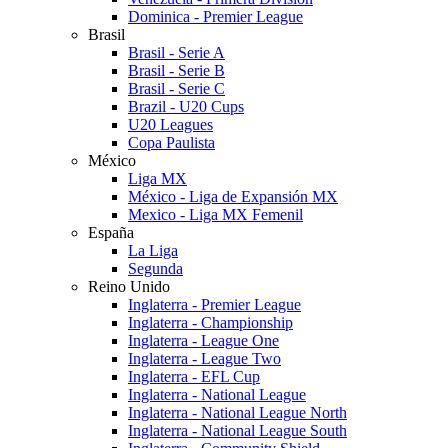
Dominica - Premier League
Brasil
Brasil - Serie A
Brasil - Serie B
Brasil - Serie C
Brazil - U20 Cups
U20 Leagues
Copa Paulista
México
Liga MX
México - Liga de Expansión MX
Mexico - Liga MX Femenil
España
La Liga
Segunda
Reino Unido
Inglaterra - Premier League
Inglaterra - Championship
Inglaterra - League One
Inglaterra - League Two
Inglaterra - EFL Cup
Inglaterra - National League
Inglaterra - National League North
Inglaterra - National League South