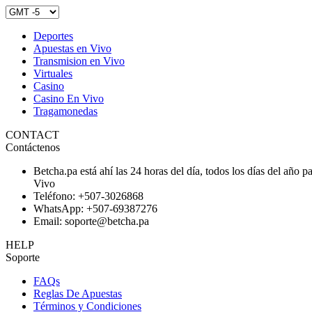
Deportes
Apuestas en Vivo
Transmision en Vivo
Virtuales
Casino
Casino En Vivo
Tragamonedas
CONTACT
Contáctenos
Betcha.pa está ahí las 24 horas del día, todos los días del año
Vivo
Teléfono:
+507-3026868
WhatsApp:
+507-69387276
Email:
soporte@betcha.pa
HELP
Soporte
FAQs
Reglas De Apuestas
Términos y Condiciones