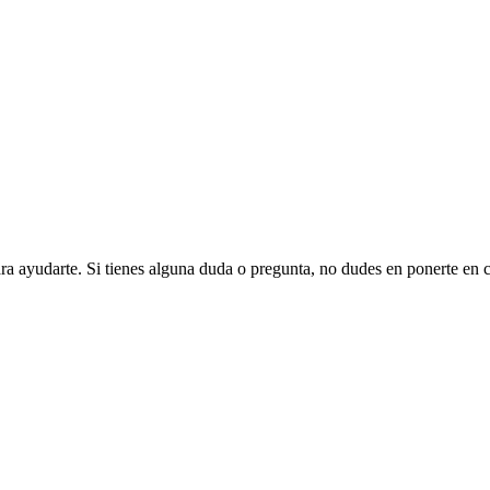
 para ayudarte. Si tienes alguna duda o pregunta, no dudes en ponerte e