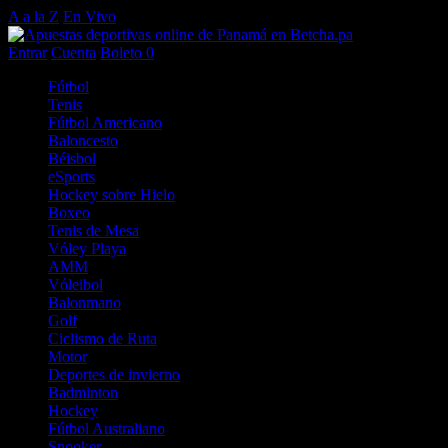
A a la Z
En Vivo
Entrar
Cuenta
Boleto
0
Fútbol
Tenis
Fútbol Americano
Baloncesto
Béisbol
eSports
Hockey sobre Hielo
Boxeo
Tenis de Mesa
Vóley Playa
AMM
Vóleibol
Balonmano
Golf
Ciclismo de Ruta
Motor
Deportes de invierno
Badminton
Hockey
Fútbol Australiano
Snooker