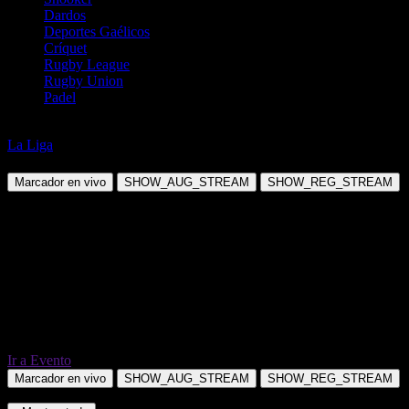
Dardos
Deportes Gaélicos
Críquet
Rugby League
Rugby Union
Padel
Fútbol
La Liga
Celta de Vigo vs Girona
Marcador en vivo
SHOW_AUG_STREAM
SHOW_REG_STREAM
Ir a Evento
Marcador en vivo
SHOW_AUG_STREAM
SHOW_REG_STREAM