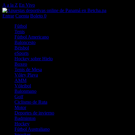
A a la Z
En Vivo
Entrar
Cuenta
Boleto
0
Fútbol
Tenis
Fútbol Americano
Baloncesto
Béisbol
eSports
Hockey sobre Hielo
Boxeo
Tenis de Mesa
Vóley Playa
AMM
Vóleibol
Balonmano
Golf
Ciclismo de Ruta
Motor
Deportes de invierno
Badminton
Hockey
Fútbol Australiano
Snooker