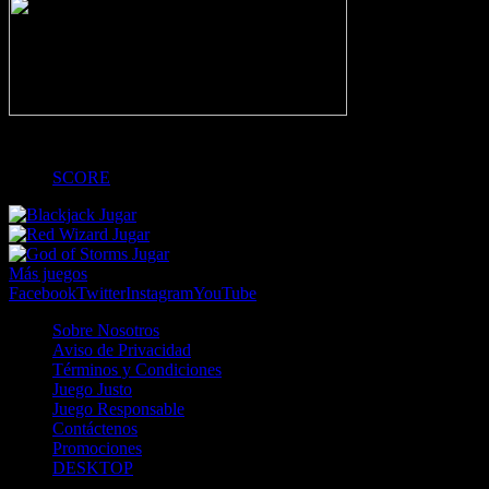
-
SCORE
Jugar
Jugar
Jugar
Más juegos
Facebook
Twitter
Instagram
YouTube
Sobre Nosotros
Aviso de Privacidad
Términos y Condiciones
Juego Justo
Juego Responsable
Contáctenos
Promociones
DESKTOP