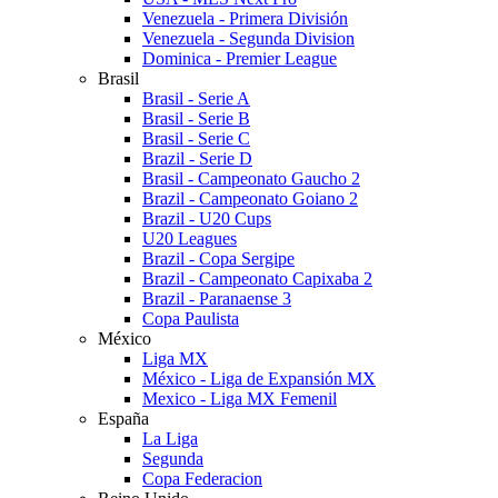
Venezuela - Primera División
Venezuela - Segunda Division
Dominica - Premier League
Brasil
Brasil - Serie A
Brasil - Serie B
Brasil - Serie C
Brazil - Serie D
Brasil - Campeonato Gaucho 2
Brazil - Campeonato Goiano 2
Brazil - U20 Cups
U20 Leagues
Brazil - Copa Sergipe
Brazil - Campeonato Capixaba 2
Brazil - Paranaense 3
Copa Paulista
México
Liga MX
México - Liga de Expansión MX
Mexico - Liga MX Femenil
España
La Liga
Segunda
Copa Federacion