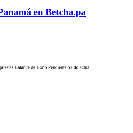
puestas
Balance de Bono Pendiente
Saldo actual