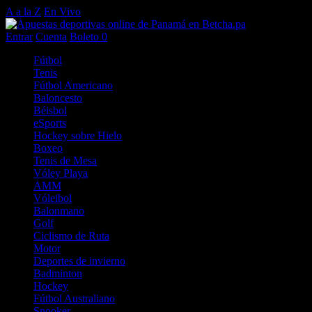
A a la Z
En Vivo
Entrar
Cuenta
Boleto
0
Fútbol
Tenis
Fútbol Americano
Baloncesto
Béisbol
eSports
Hockey sobre Hielo
Boxeo
Tenis de Mesa
Vóley Playa
AMM
Vóleibol
Balonmano
Golf
Ciclismo de Ruta
Motor
Deportes de invierno
Badminton
Hockey
Fútbol Australiano
Snooker