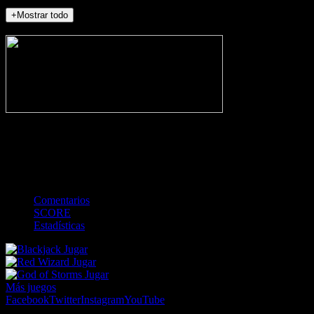
+Mostrar todo
NO_INCIDENTS
-
Gol
Tarjeta amarilla
Roja
Córner
Penalti
FKIC
Sustitución
0
-
-
-
-
-
-
0
-
-
-
-
-
-
Comentarios
SCORE
Estadísticas
Jugar
Jugar
Jugar
Más juegos
Facebook
Twitter
Instagram
YouTube