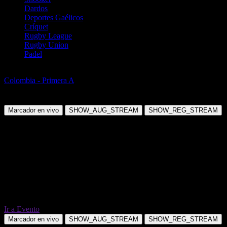
Dardos
Deportes Gaélicos
Críquet
Rugby League
Rugby Union
Padel
Fútbol
Colombia - Primera A
Union Magdalena vs Aguilas Doradas
Rionegro
Marcador en vivo
SHOW_AUG_STREAM
SHOW_REG_STREAM
Ir a Evento
Marcador en vivo
SHOW_AUG_STREAM
SHOW_REG_STREAM