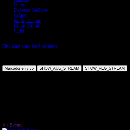
Dardos
Deportes Gaélicos
Críquet
Rugby League
Rugby Union
Padel
Motor
Finalizará entre los 6 primeros
F1 Singapore Grand Prix Finalizará
entre los 6 primeros
Domingo, 05 Oct 2025 07:00:00
Marcador en vivo
SHOW_AUG_STREAM
SHOW_REG_STREAM
Ir a Evento