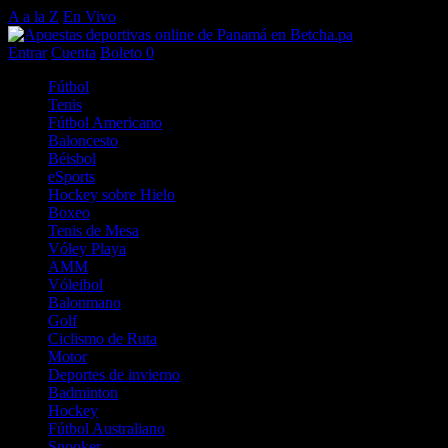
A a la Z
En Vivo
Entrar
Cuenta
Boleto
0
Fútbol
Tenis
Fútbol Americano
Baloncesto
Béisbol
eSports
Hockey sobre Hielo
Boxeo
Tenis de Mesa
Vóley Playa
AMM
Vóleibol
Balonmano
Golf
Ciclismo de Ruta
Motor
Deportes de invierno
Badminton
Hockey
Fútbol Australiano
Snooker