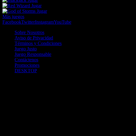
Jugar
Jugar
Jugar
Más juegos
Facebook
Twitter
Instagram
YouTube
Sobre Nosotros
Aviso de Privacidad
Términos y Condiciones
Juego Justo
Juego Responsable
Contáctenos
Promociones
DESKTOP
Betcha.pa es operado por ONJOC, CORP. una compañía registrada
en la República de Panamá, autorizada y regulada por la Junta de
Control de Juegos de la Repúlblica de Panamá a través del Contrato
de Admnistración y Operación de Juegos de Suerte y Azar a través
de Internet No. JCJ-03-2020, debidamente refrendado por la
Contraloría de la República de Panamá el día 15 de junio de 2020
con oficinas en Urbanización Costa del Este, PH Plaza Real,
Oficina 403, Corregimiento de Juan Díaz, República de Panamá,
localizables al telefóno +(507) 304-8693 y correo electrónico
info@onjoc.com