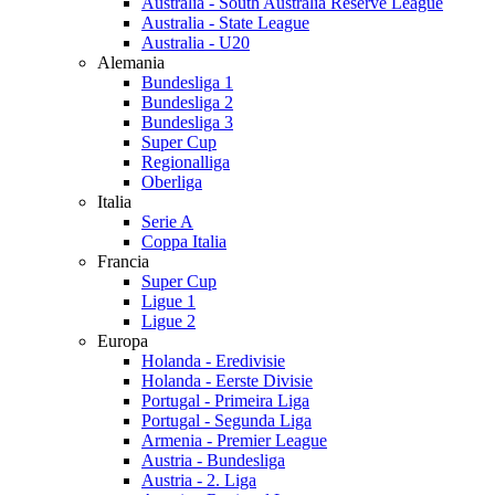
Australia - South Australia Reserve League
Australia - State League
Australia - U20
Alemania
Bundesliga 1
Bundesliga 2
Bundesliga 3
Super Cup
Regionalliga
Oberliga
Italia
Serie A
Coppa Italia
Francia
Super Cup
Ligue 1
Ligue 2
Europa
Holanda - Eredivisie
Holanda - Eerste Divisie
Portugal - Primeira Liga
Portugal - Segunda Liga
Armenia - Premier League
Austria - Bundesliga
Austria - 2. Liga