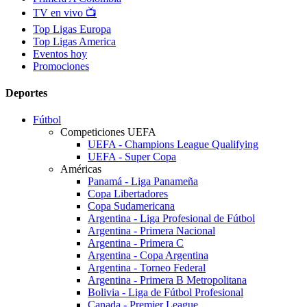
TV en vivo 📺
Top Ligas Europa
Top Ligas America
Eventos hoy
Promociones
Deportes
Fútbol
Competiciones UEFA
UEFA - Champions League Qualifying
UEFA - Super Copa
Américas
Panamá - Liga Panameña
Copa Libertadores
Copa Sudamericana
Argentina - Liga Profesional de Fútbol
Argentina - Primera Nacional
Argentina - Primera C
Argentina - Copa Argentina
Argentina - Torneo Federal
Argentina - Primera B Metropolitana
Bolivia - Liga de Fútbol Profesional
Canada - Premier League