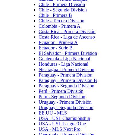
Chile - Primera División
Chile - Segunda Division
Chile - Primera B
Chile - Tercera Division
Colombia - Primera A
Costa Rica - Primera División
Costa Rica - Liga de Ascenso
Ecuador - Primera A
Ecuador - Serie B
El Salvador - Primera Division
Guatemala - Liga Nacional
Honduras - Liga Nacional
Nicaragua - Primera Division
Paraguay - Primera División
Paraguay - Primera Division B
Paraguay - Segunda Division
Perú - Primera División
Peru - Segunda Division
Uruguay - Primera División
Uruguay - Segunda Division
EE.UU - MLS
USA - USL Championship
USA - USL League One
USA - MLS Next Pro
Venezuela - Primera División