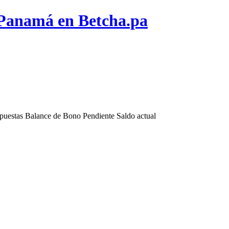
puestas
Balance de Bono Pendiente
Saldo actual