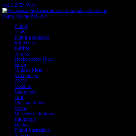
A a la Z
En Vivo
Entrar
Cuenta
Boleto
0
Fútbol
Tenis
Fútbol Americano
Baloncesto
Béisbol
eSports
Hockey sobre Hielo
Boxeo
Tenis de Mesa
Vóley Playa
AMM
Vóleibol
Balonmano
Golf
Ciclismo de Ruta
Motor
Deportes de invierno
Badminton
Hockey
Fútbol Australiano
Snooker