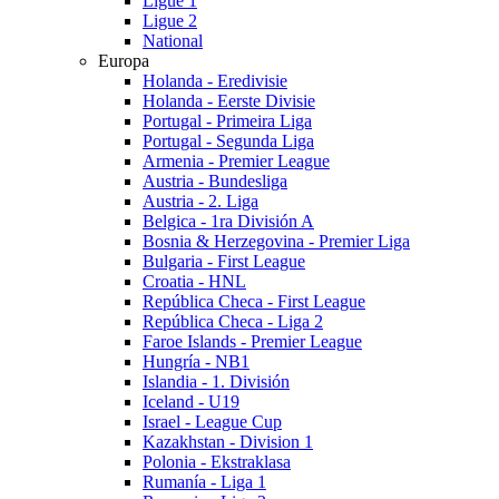
Ligue 1
Ligue 2
National
Europa
Holanda - Eredivisie
Holanda - Eerste Divisie
Portugal - Primeira Liga
Portugal - Segunda Liga
Armenia - Premier League
Austria - Bundesliga
Austria - 2. Liga
Belgica - 1ra División A
Bosnia & Herzegovina - Premier Liga
Bulgaria - First League
Croatia - HNL
República Checa - First League
República Checa - Liga 2
Faroe Islands - Premier League
Hungría - NB1
Islandia - 1. División
Iceland - U19
Israel - League Cup
Kazakhstan - Division 1
Polonia - Ekstraklasa
Rumanía - Liga 1