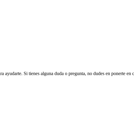
 para ayudarte. Si tienes alguna duda o pregunta, no dudes en ponerte e