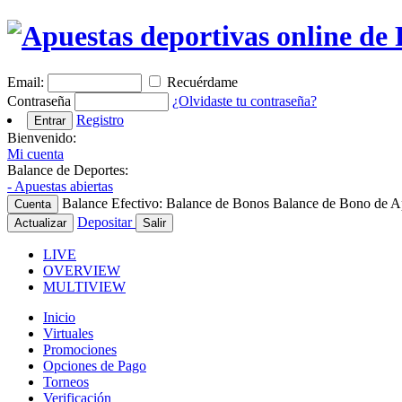
Email:
Recuérdame
Contraseña
¿Olvidaste tu contraseña?
Registro
Bienvenido:
Mi cuenta
Balance de Deportes
:
-
Apuestas abiertas
Balance Efectivo:
Balance de Bonos
Balance de Bono de A
Cuenta
Depositar
Actualizar
Salir
LIVE
OVERVIEW
MULTIVIEW
Inicio
Virtuales
Promociones
Opciones de Pago
Torneos
Verificación