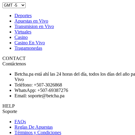
Deportes
Apuestas en Vivo
Transmision en Vivo
Virtuales
Casino
Casino En Vivo
Tragamonedas
CONTACT
Contáctenos
Betcha.pa está ahí las 24 horas del día, todos los días del año
Vivo
Teléfono:
+507-3026868
WhatsApp:
+507-69387276
Email:
soporte@betcha.pa
HELP
Soporte
FAQs
Reglas De Apuestas
Términos y Condiciones