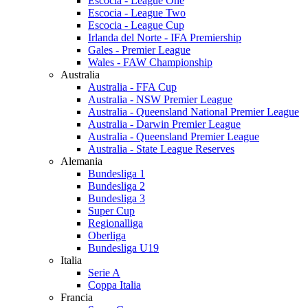
Escocia - League One
Escocia - League Two
Escocia - League Cup
Irlanda del Norte - IFA Premiership
Gales - Premier League
Wales - FAW Championship
Australia
Australia - FFA Cup
Australia - NSW Premier League
Australia - Queensland National Premier League
Australia - Darwin Premier League
Australia - Queensland Premier League
Australia - State League Reserves
Alemania
Bundesliga 1
Bundesliga 2
Bundesliga 3
Super Cup
Regionalliga
Oberliga
Bundesliga U19
Italia
Serie A
Coppa Italia
Francia