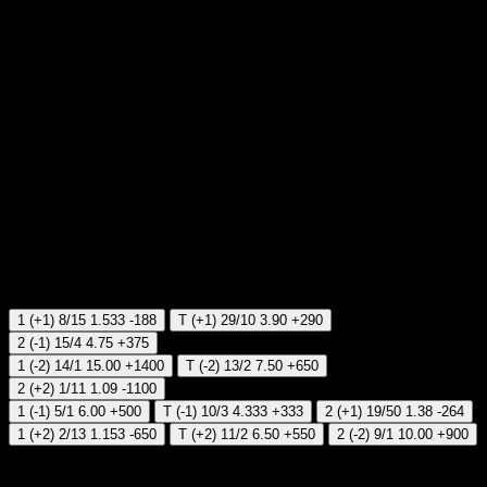
Resultado 1ª Mitad
Crear Apuesta
RECUPERAR APUESTA DISPONIBLE
Resultado exacto
Crear Apuesta
RECUPERAR APUESTA DISPONIBLE
Apuesta sin empate
Crear Apuesta
RECUPERAR APUESTA DISPONIBLE
1ra Mitad/Tiempo Completo
Crear Apuesta
RECUPERAR APUESTA DISPONIBLE
Handicap = Desventaja Resultado Partido
1
(
+1
)
8/15
1.533
-188
T
(
+1
)
29/10
3.90
+290
2
(
-1
)
15/4
4.75
+375
1
(
-2
)
14/1
15.00
+1400
T
(
-2
)
13/2
7.50
+650
2
(
+2
)
1/11
1.09
-1100
1
(
-1
)
5/1
6.00
+500
T
(
-1
)
10/3
4.333
+333
2
(
+1
)
19/50
1.38
-264
1
(
+2
)
2/13
1.153
-650
T
(
+2
)
11/2
6.50
+550
2
(
-2
)
9/1
10.00
+900
Crear Apuesta