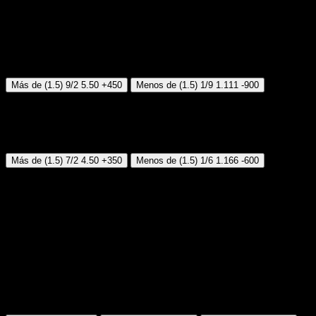
RECUPERAR APUESTA DISPONIBLE
Se anotará gol en 2da mitad
Crear Apuesta
RECUPERAR APUESTA DISPONIBLE
2ª Mitad - Más de/Menos de Cruzeiro MG Total de Goles
Más de
(
1.5
)
9/2
5.50
+450
Menos de
(
1.5
)
1/9
1.111
-900
Crear Apuesta
RECUPERAR APUESTA DISPONIBLE
2ª Mitad - Más de/Menos de Flamengo RJ Total de Goles
Más de
(
1.5
)
7/2
4.50
+350
Menos de
(
1.5
)
1/6
1.166
-600
Crear Apuesta
RECUPERAR APUESTA DISPONIBLE
Total Goles 2ª Mitad Par/Impar
Crear Apuesta
RECUPERAR APUESTA DISPONIBLE
2da Mitad Marcador Correcto
Crear Apuesta
RECUPERAR APUESTA DISPONIBLE
Handicap = Desventaja 2da. Mitad