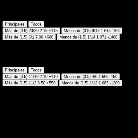
Crear Apuesta
RECUPERAR APUESTA DISPONIBLE
1ª Mitad Más de/Menos de Cruzeiro MG Total de Goles
Principales
Todos
Más de
(
0.5
)
23/20
2.15
+115
Menos de
(
0.5
)
8/13
1.615
-163
Más de
(
1.5
)
6/1
7.00
+600
Menos de
(
1.5
)
1/14
1.071
-1400
Crear Apuesta
RECUPERAR APUESTA DISPONIBLE
1ª Mitad Más de/Menos de Flamengo RJ Total de Goles
Principales
Todos
Más de
(
0.5
)
11/10
2.10
+110
Menos de
(
0.5
)
4/6
1.666
-150
Más de
(
1.5
)
11/2
6.50
+550
Menos de
(
1.5
)
1/12
1.083
-1200
Crear Apuesta
RECUPERAR APUESTA DISPONIBLE
Total Goles 1ª Mitad Par/Impar
Crear Apuesta
RECUPERAR APUESTA DISPONIBLE
Mitad con mas Goles
Crear Apuesta
RECUPERAR APUESTA DISPONIBLE