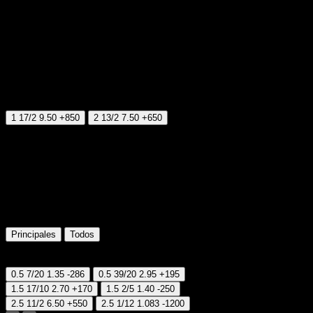
2.5 / 3
Crear Apuesta
RECUPERAR APUESTA DISPONIBLE
Siguiente equipo en anotar - Primer Mitad (Gol 1)
Crear Apuesta
RECUPERAR APUESTA DISPONIBLE
Ganador de las dos mitades
1
17/2
9.50
+850
2
13/2
7.50
+650
Crear Apuesta
RECUPERAR APUESTA DISPONIBLE
Ganará cualquiera de las 2 mitades
Crear Apuesta
RECUPERAR APUESTA DISPONIBLE
Encima de / Debajo de Cruzeiro MG Total de Goles
Principales
Todos
Más de
Menos de
0.5
7/20
1.35
-286
0.5
39/20
2.95
+195
1.5
17/10
2.70
+170
1.5
2/5
1.40
-250
2.5
11/2
6.50
+550
2.5
1/12
1.083
-1200