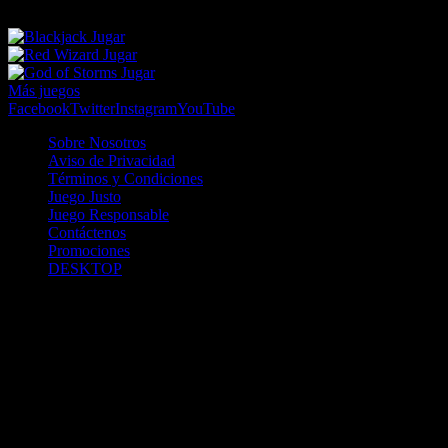
Jugar
Jugar
Jugar
Más juegos
Facebook
Twitter
Instagram
YouTube
Sobre Nosotros
Aviso de Privacidad
Términos y Condiciones
Juego Justo
Juego Responsable
Contáctenos
Promociones
DESKTOP
Betcha.pa es operado por ONJOC, CORP. una compañía registrada
en la República de Panamá, autorizada y regulada por la Junta de
Control de Juegos de la Repúlblica de Panamá a través del Contrato
de Admnistración y Operación de Juegos de Suerte y Azar a través
de Internet No. JCJ-03-2020, debidamente refrendado por la
Contraloría de la República de Panamá el día 15 de junio de 2020
con oficinas en Urbanización Costa del Este, PH Plaza Real,
Oficina 403, Corregimiento de Juan Díaz, República de Panamá,
localizables al telefóno +(507) 304-8693 y correo electrónico