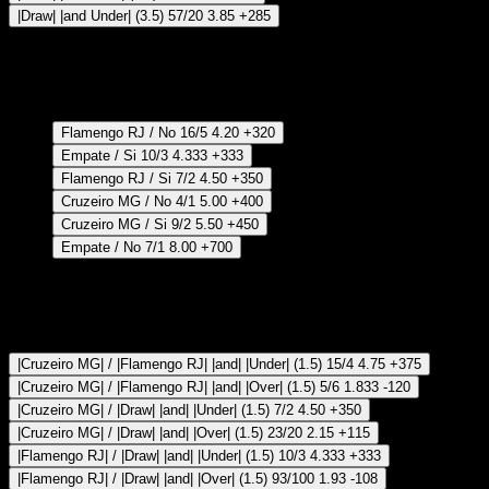
|Draw| |and Under|
(
3.5
)
57/20
3.85
+285
Crear Apuesta
RECUPERAR APUESTA DISPONIBLE
Resultado del partido / Ambos equipos anotan
Flamengo RJ / No
16/5
4.20
+320
Empate / Si
10/3
4.333
+333
Flamengo RJ / Si
7/2
4.50
+350
Cruzeiro MG / No
4/1
5.00
+400
Cruzeiro MG / Si
9/2
5.50
+450
Empate / No
7/1
8.00
+700
Crear Apuesta
RECUPERAR APUESTA DISPONIBLE
Double Chance and Total Goals
|Cruzeiro MG| / |Flamengo RJ| |and| |Under|
(
1.5
)
15/4
4.75
+375
|Cruzeiro MG| / |Flamengo RJ| |and| |Over|
(
1.5
)
5/6
1.833
-120
|Cruzeiro MG| / |Draw| |and| |Under|
(
1.5
)
7/2
4.50
+350
|Cruzeiro MG| / |Draw| |and| |Over|
(
1.5
)
23/20
2.15
+115
|Flamengo RJ| / |Draw| |and| |Under|
(
1.5
)
10/3
4.333
+333
|Flamengo RJ| / |Draw| |and| |Over|
(
1.5
)
93/100
1.93
-108