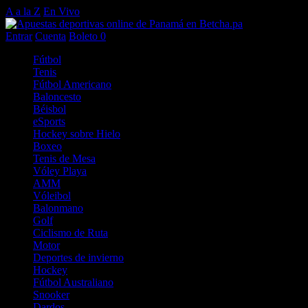
A a la Z
En Vivo
Entrar
Cuenta
Boleto
0
Fútbol
Tenis
Fútbol Americano
Baloncesto
Béisbol
eSports
Hockey sobre Hielo
Boxeo
Tenis de Mesa
Vóley Playa
AMM
Vóleibol
Balonmano
Golf
Ciclismo de Ruta
Motor
Deportes de invierno
Hockey
Fútbol Australiano
Snooker
Dardos