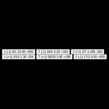
Crear Apuesta
RECUPERAR APUESTA DISPONIBLE
Medio Tiempo/Tiempo Completo y Over/Under (3.5)
Crear Apuesta
RECUPERAR APUESTA DISPONIBLE
Medio Tiempo/Tiempo Completo Doble Oportunidad
Crear Apuesta
RECUPERAR APUESTA DISPONIBLE
Handicap = Desventaja 1ª Mitad
1
(
-1
)
9/1
10.00
+900
T
(
-1
)
16/5
4.20
+320
2
(
+1
)
2/7
1.285
-350
1
(
+1
)
3/10
1.30
-334
T
(
+1
)
59/20
3.95
+295
2
(
-1
)
17/2
9.50
+850
Crear Apuesta
RECUPERAR APUESTA DISPONIBLE
1er, Equipo en anotar en el 1er. Tiempo
Crear Apuesta
RECUPERAR APUESTA DISPONIBLE
1ª Mitad Cruzeiro MG Total de Goles
Crear Apuesta
RECUPERAR APUESTA DISPONIBLE
1ª Mitad Flamengo RJ Total de Goles