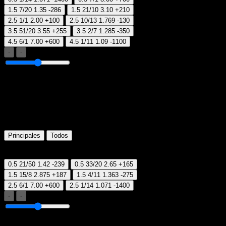
1.5
7/20
1.35
-286
1.5
21/10
3.10
+210
2.5
1/1
2.00
+100
2.5
10/13
1.769
-130
3.5
51/20
3.55
+255
3.5
2/7
1.285
-350
4.5
6/1
7.00
+600
4.5
1/11
1.09
-1100
-
-
0.5
4.5
Crear Apuesta
RECUPERAR APUESTA DISPONIBLE
1ra Mitad Total de Goles Over/Under
Principales
Todos
Más de
Menos de
0.5
21/50
1.42
-239
0.5
33/20
2.65
+165
1.5
15/8
2.875
+187
1.5
4/11
1.363
-275
2.5
6/1
7.00
+600
2.5
1/14
1.071
-1400
-
-
0.5
2.5