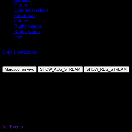
Dardos
Deportes Gaélicos
Fútbol Sala
Críquet
Rugby League
Rugby Union
Padel
Fútbol
Copa Libertadores
Rosario Central vs Corinthians SP
Jueves, 13 Ago 2026 19:30:00
Marcador en vivo
SHOW_AUG_STREAM
SHOW_REG_STREAM
Ir a Evento