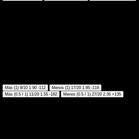
Crear Apuesta
RECUPERAR APUESTA DISPONIBLE
1er, Equipo en anotar en la 2da. Mitad
Crear Apuesta
RECUPERAR APUESTA DISPONIBLE
Resultado 2da Mitad
Crear Apuesta
RECUPERAR APUESTA DISPONIBLE
Resultado 2da Mitad y Second Half Both Teams To Score
Crear Apuesta
RECUPERAR APUESTA DISPONIBLE
Total de Goles 2da Mitad - Asiático
Más
(
1
)
9/10
1.90
-112
Menos
(
1
)
17/20
1.85
-118
Más
(
0.5 / 1
)
11/20
1.55
-182
Menos
(
0.5 / 1
)
27/20
2.35
+135
Crear Apuesta
RECUPERAR APUESTA DISPONIBLE
Empate no acción Segunda Mitad
Crear Apuesta
RECUPERAR APUESTA DISPONIBLE
Resultado 2da Mitad y 2da. Mitad Over/Under Goals (1.5)