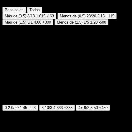
Principales
Todos
Más de
(
0.5
)
8/13
1.615
-163
Menos de
(
0.5
)
23/20
2.15
+115
Más de
(
1.5
)
3/1
4.00
+300
Menos de
(
1.5
)
1/5
1.20
-500
Crear Apuesta
RECUPERAR APUESTA DISPONIBLE
Doble Oportunidad y Ambos Equipos Anotan
Crear Apuesta
RECUPERAR APUESTA DISPONIBLE
Total Goles Par/Impar
Crear Apuesta
RECUPERAR APUESTA DISPONIBLE
Ambos anotan / Over/Under (2.5)
Crear Apuesta
RECUPERAR APUESTA DISPONIBLE
Total de Goles
0-2
9/20
1.45
-223
3
10/3
4.333
+333
4+
9/2
5.50
+450
Crear Apuesta
RECUPERAR APUESTA DISPONIBLE
1er Equipo en anotar