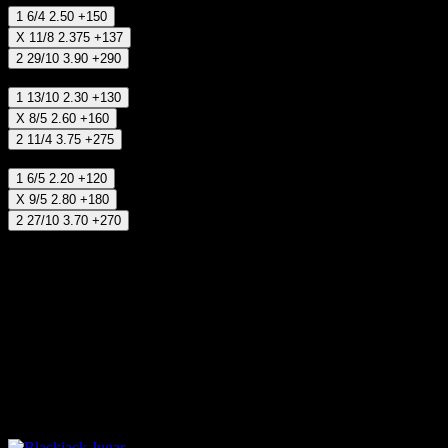
1
6/4
2.50
+150
X
11/8
2.375
+137
2
29/10
3.90
+290
Minutos 1 - 70
1
13/10
2.30
+130
X
8/5
2.60
+160
2
11/4
3.75
+275
Minutos 1 - 80
1
6/5
2.20
+120
X
9/5
2.80
+180
2
27/10
3.70
+270
Crear Apuesta
RECUPERAR APUESTA DISPONIBLE
Tiempo en que se anotará el proximo gol (Gol 1)
Crear Apuesta
RECUPERAR APUESTA DISPONIBLE
Tiempo en que se anotará el proximo gol Rosario Central (Gol 1)
Crear Apuesta
RECUPERAR APUESTA DISPONIBLE
Tiempo en que se anotará el proximo gol Corinthians SP (Gol 1)
Jugar