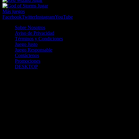
Jugar
Jugar
Más juegos
Facebook
Twitter
Instagram
YouTube
Sobre Nosotros
Aviso de Privacidad
Términos y Condiciones
Juego Justo
Juego Responsable
Contáctenos
Promociones
DESKTOP
Betcha.pa es operado por ONJOC, CORP. una compañía registrada
en la República de Panamá, autorizada y regulada por la Junta de
Control de Juegos de la Repúlblica de Panamá a través del Contrato
de Admnistración y Operación de Juegos de Suerte y Azar a través
de Internet No. JCJ-03-2020, debidamente refrendado por la
Contraloría de la República de Panamá el día 15 de junio de 2020
con oficinas en Urbanización Costa del Este, PH Plaza Real,
Oficina 403, Corregimiento de Juan Díaz, República de Panamá,
localizables al telefóno +(507) 304-8693 y correo electrónico
info@onjoc.com