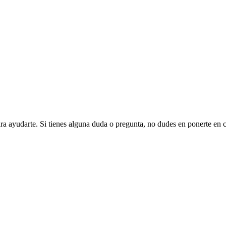
 para ayudarte. Si tienes alguna duda o pregunta, no dudes en ponerte e