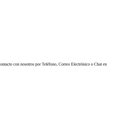
n contacto con nosotros por Teléfono, Correo Electrónico o Chat en