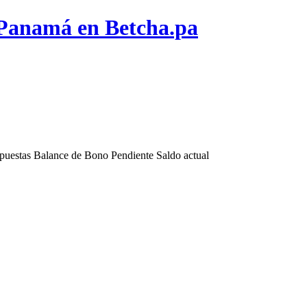
puestas
Balance de Bono Pendiente
Saldo actual