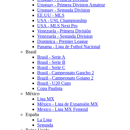
Uruguay - Primera Division Amateur
Uruguay - Segunda Division
EE.UU - MLS
USA - USL Championship
USA - MLS Next Pro
Venezuela - Primera División
Venezuela - Segunda Division
Dominica - Premier League
Panama - Liga de Futbol Nacional
Brasil
Brasil - Serie A
Brasil - Serie B
Brasil - Serie C
Brasil - Campeonato Gaucho 2
Brazil - Campeonato Goiano 2
Brazil - U20 Cups
Copa Paulista
México
Liga MX
México - Liga de Expansión MX
Mexico - Liga MX Femenil
España
La Liga
Segunda