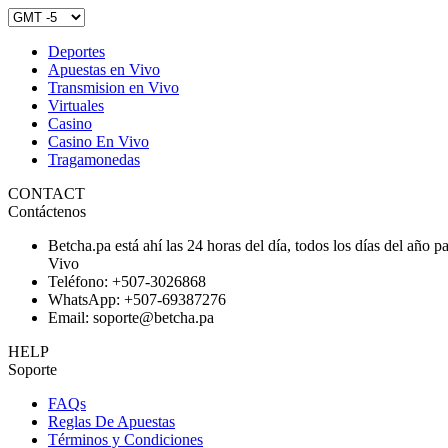
Deportes
Apuestas en Vivo
Transmision en Vivo
Virtuales
Casino
Casino En Vivo
Tragamonedas
CONTACT
Contáctenos
Betcha.pa está ahí las 24 horas del día, todos los días del año
Vivo
Teléfono:
+507-3026868
WhatsApp:
+507-69387276
Email:
soporte@betcha.pa
HELP
Soporte
FAQs
Reglas De Apuestas
Términos y Condiciones