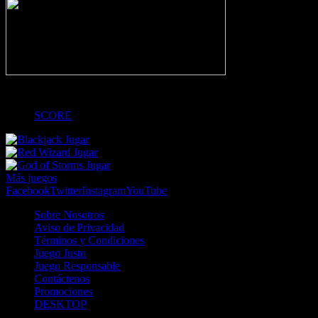
-
SCORE
Jugar
Jugar
Jugar
Más juegos
Facebook
Twitter
Instagram
YouTube
Sobre Nosotros
Aviso de Privacidad
Términos y Condiciones
Juego Justo
Juego Responsable
Contáctenos
Promociones
DESKTOP