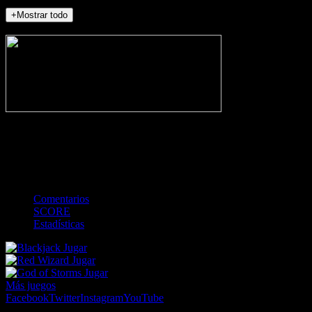
+Mostrar todo
NO_INCIDENTS
-
Gol
Tarjeta amarilla
Roja
Córner
Penalti
FKIC
Sustitución
0
-
-
-
-
-
-
0
-
-
-
-
-
-
Comentarios
SCORE
Estadísticas
Jugar
Jugar
Jugar
Más juegos
Facebook
Twitter
Instagram
YouTube