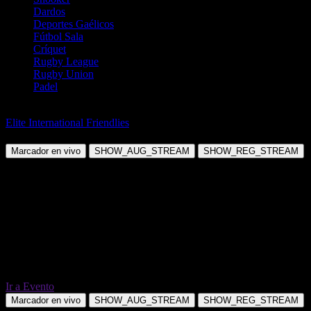
Dardos
Deportes Gaélicos
Fútbol Sala
Críquet
Rugby League
Rugby Union
Padel
Fútbol
Elite International Friendlies
Francia vs Costa de Marfil
Marcador en vivo
SHOW_AUG_STREAM
SHOW_REG_STREAM
Ir a Evento
Marcador en vivo
SHOW_AUG_STREAM
SHOW_REG_STREAM