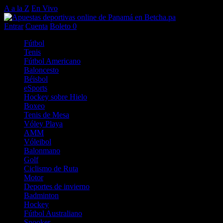
A a la Z
En Vivo
Entrar
Cuenta
Boleto
0
Fútbol
Tenis
Fútbol Americano
Baloncesto
Béisbol
eSports
Hockey sobre Hielo
Boxeo
Tenis de Mesa
Vóley Playa
AMM
Vóleibol
Balonmano
Golf
Ciclismo de Ruta
Motor
Deportes de invierno
Badminton
Hockey
Fútbol Australiano
Snooker