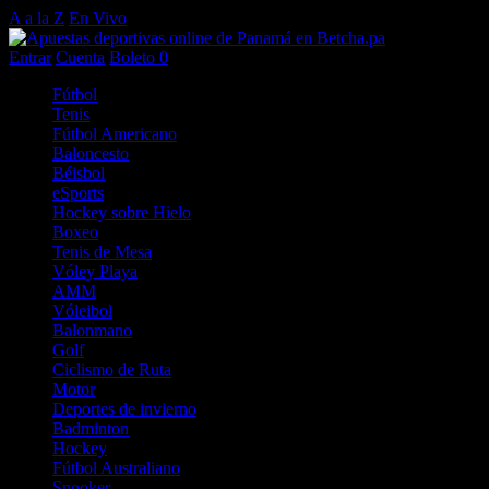
A a la Z
En Vivo
Entrar
Cuenta
Boleto
0
Fútbol
Tenis
Fútbol Americano
Baloncesto
Béisbol
eSports
Hockey sobre Hielo
Boxeo
Tenis de Mesa
Vóley Playa
AMM
Vóleibol
Balonmano
Golf
Ciclismo de Ruta
Motor
Deportes de invierno
Badminton
Hockey
Fútbol Australiano
Snooker