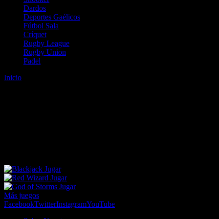
Dardos
Deportes Gaélicos
Fútbol Sala
Críquet
Rugby League
Rugby Union
Padel
Inicio
Error
ERROR 404 - NO SE HA ENCONTRADO EL
ARCHIVO
Lo sentimos pero no se ha podido localizar la página que estás
buscando. Es posible que hayas introducido una URL errónea o que
se haya producido un cambio en la dirección web. Para recibir
ayuda sobre la página a la que quieres acceder visita nuestro map
Jugar
Jugar
Jugar
Más juegos
Facebook
Twitter
Instagram
YouTube