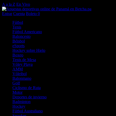
A a la Z
En Vivo
Entrar
Cuenta
Boleto
0
Fútbol
Tenis
Fútbol Americano
Baloncesto
Béisbol
eSports
Hockey sobre Hielo
Boxeo
Tenis de Mesa
Vóley Playa
AMM
Vóleibol
Balonmano
Golf
Ciclismo de Ruta
Motor
Deportes de invierno
Badminton
Hockey
Fútbol Australiano
Snooker