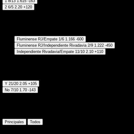
1
8/13
1.615
-163
2
6/5
2.20
+120
Crear Apuesta
RECUPERAR APUESTA DISPONIBLE
Doble Oportunidad
Fluminense RJ/Empate
1/6
1.166
-600
Fluminense RJ/Independiente Rivadavia
2/9
1.222
-450
Independiente Rivadavia/Empate
11/10
2.10
+110
Crear Apuesta
RECUPERAR APUESTA DISPONIBLE
Ambos equipos marcarán
Y
21/20
2.05
+105
No
7/10
1.70
-143
Crear Apuesta
RECUPERAR APUESTA DISPONIBLE
Total Goles Más de/Menos de
Principales
Todos
Más de
Menos de