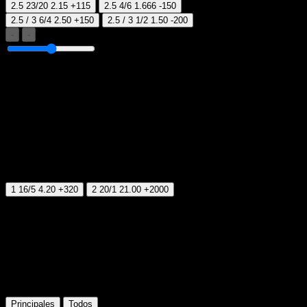
2.5
23/20
2.15
+115
2.5
4/6
1.666
-150
2.5 / 3
6/4
2.50
+150
2.5 / 3
1/2
1.50
-200
-
-
1.5 / 2
2.5 / 3
Crear Apuesta
RECUPERAR APUESTA DISPONIBLE
Siguiente equipo en anotar - Primer Mitad (Gol 1)
Crear Apuesta
RECUPERAR APUESTA DISPONIBLE
Ganador de las dos mitades
1
16/5
4.20
+320
2
20/1
21.00
+2000
Crear Apuesta
RECUPERAR APUESTA DISPONIBLE
Ganará cualquiera de las 2 mitades
Crear Apuesta
RECUPERAR APUESTA DISPONIBLE
Encima de / Debajo de Fluminense RJ Total de Goles
Principales
Todos