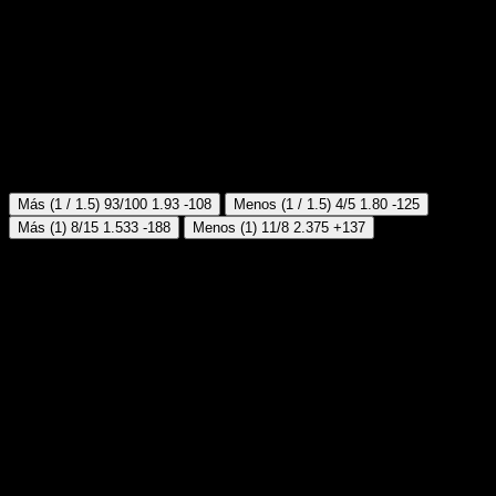
RECUPERAR APUESTA DISPONIBLE
Resultado 2da Mitad
Crear Apuesta
RECUPERAR APUESTA DISPONIBLE
Resultado 2da Mitad y Second Half Both Teams To Score
Crear Apuesta
RECUPERAR APUESTA DISPONIBLE
Total de Goles 2da Mitad - Asiático
Más
(
1 / 1.5
)
93/100
1.93
-108
Menos
(
1 / 1.5
)
4/5
1.80
-125
Más
(
1
)
8/15
1.533
-188
Menos
(
1
)
11/8
2.375
+137
Crear Apuesta
RECUPERAR APUESTA DISPONIBLE
Empate no acción Segunda Mitad
Crear Apuesta
RECUPERAR APUESTA DISPONIBLE
Resultado 2da Mitad y 2da. Mitad Over/Under Goals (1.5)
Crear Apuesta
RECUPERAR APUESTA DISPONIBLE
2da. Mitad Fluminense RJ Sin apuesta
Crear Apuesta
RECUPERAR APUESTA DISPONIBLE