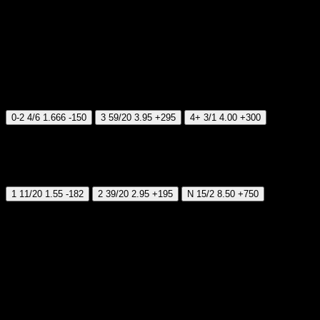
Total Goles Par/Impar
Crear Apuesta
RECUPERAR APUESTA DISPONIBLE
Ambos anotan / Over/Under (2.5)
Crear Apuesta
RECUPERAR APUESTA DISPONIBLE
Total de Goles
0-2
4/6
1.666
-150
3
59/20
3.95
+295
4+
3/1
4.00
+300
Crear Apuesta
RECUPERAR APUESTA DISPONIBLE
1er Equipo en anotar
1
11/20
1.55
-182
2
39/20
2.95
+195
N
15/2
8.50
+750
Crear Apuesta
RECUPERAR APUESTA DISPONIBLE
Método del siguiente gol (Gol 1)
Crear Apuesta
RECUPERAR APUESTA DISPONIBLE
Márgen de victoria
Crear Apuesta
RECUPERAR APUESTA DISPONIBLE