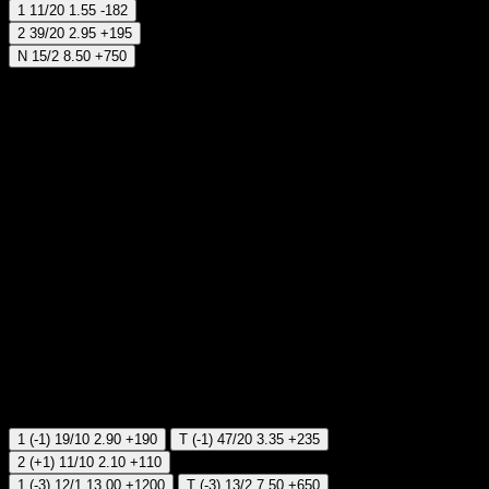
1
11/20
1.55
-182
2
39/20
2.95
+195
N
15/2
8.50
+750
Crear Apuesta
RECUPERAR APUESTA DISPONIBLE
Resultado 1ª Mitad
Crear Apuesta
RECUPERAR APUESTA DISPONIBLE
Resultado exacto
Crear Apuesta
RECUPERAR APUESTA DISPONIBLE
Apuesta sin empate
Crear Apuesta
RECUPERAR APUESTA DISPONIBLE
1ra Mitad/Tiempo Completo
Crear Apuesta
RECUPERAR APUESTA DISPONIBLE
Handicap = Desventaja Resultado Partido
1
(
-1
)
19/10
2.90
+190
T
(
-1
)
47/20
3.35
+235
2
(
+1
)
11/10
2.10
+110
1
(
-3
)
12/1
13.00
+1200
T
(
-3
)
13/2
7.50
+650