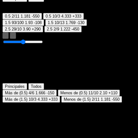
Más de
Menos de
0.5
2/11
1.181
-550
0.5
10/3
4.333
+333
1.5
93/100
1.93
-108
1.5
10/13
1.769
-130
2.5
29/10
3.90
+290
2.5
2/9
1.222
-450
-
-
0.5
2.5
Crear Apuesta
RECUPERAR APUESTA DISPONIBLE
Encima de / Debajo de Independiente Rivadavia Total de Goles
Principales
Todos
Más de
(
0.5
)
4/6
1.666
-150
Menos de
(
0.5
)
11/10
2.10
+110
Más de
(
1.5
)
10/3
4.333
+333
Menos de
(
1.5
)
2/11
1.181
-550
Crear Apuesta
RECUPERAR APUESTA DISPONIBLE
Doble Oportunidad y Ambos Equipos Anotan
Crear Apuesta
RECUPERAR APUESTA DISPONIBLE