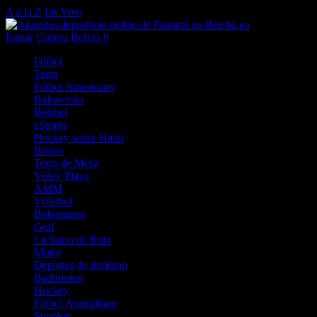
A a la Z
En Vivo
Entrar
Cuenta
Boleto
0
Fútbol
Tenis
Fútbol Americano
Baloncesto
Béisbol
eSports
Hockey sobre Hielo
Boxeo
Tenis de Mesa
Vóley Playa
AMM
Vóleibol
Balonmano
Golf
Ciclismo de Ruta
Motor
Deportes de invierno
Badminton
Hockey
Fútbol Australiano
Snooker