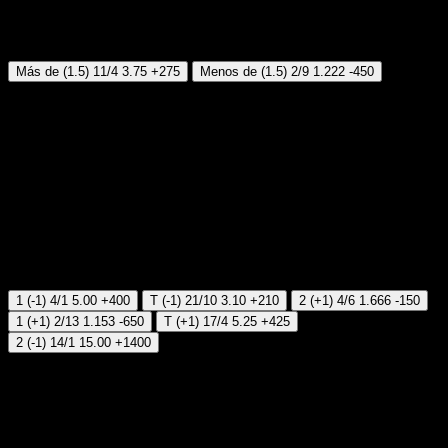
Crear Apuesta
RECUPERAR APUESTA DISPONIBLE
2ª Mitad - Más de/Menos de Fluminense RJ Total de Goles
Más de
(
1.5
)
11/4
3.75
+275
Menos de
(
1.5
)
2/9
1.222
-450
Crear Apuesta
RECUPERAR APUESTA DISPONIBLE
Total Goles 2ª Mitad Par/Impar
Crear Apuesta
RECUPERAR APUESTA DISPONIBLE
2da Mitad Marcador Correcto
Crear Apuesta
RECUPERAR APUESTA DISPONIBLE
Handicap = Desventaja 2da. Mitad
1
(
-1
)
4/1
5.00
+400
T
(
-1
)
21/10
3.10
+210
2
(
+1
)
4/6
1.666
-150
1
(
+1
)
2/13
1.153
-650
T
(
+1
)
17/4
5.25
+425
2
(
-1
)
14/1
15.00
+1400
Crear Apuesta
RECUPERAR APUESTA DISPONIBLE
1er, Equipo en anotar en la 2da. Mitad
Crear Apuesta