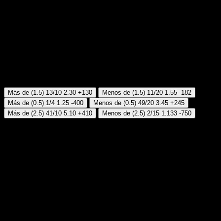
Crear Apuesta
RECUPERAR APUESTA DISPONIBLE
1ª Mitad Independiente Rivadavia Sin apuesta
Crear Apuesta
RECUPERAR APUESTA DISPONIBLE
Resultado 1ra mitad o Tiempo Completo
Crear Apuesta
RECUPERAR APUESTA DISPONIBLE
2ª Mitad - Más de/Menos de
Más de
(
1.5
)
13/10
2.30
+130
Menos de
(
1.5
)
11/20
1.55
-182
Más de
(
0.5
)
1/4
1.25
-400
Menos de
(
0.5
)
49/20
3.45
+245
Más de
(
2.5
)
41/10
5.10
+410
Menos de
(
2.5
)
2/15
1.133
-750
Crear Apuesta
RECUPERAR APUESTA DISPONIBLE
Total Goles 2ª Mitad
Crear Apuesta
RECUPERAR APUESTA DISPONIBLE
Ambos Equipos Marcarán en 2ª Mitad
Crear Apuesta
RECUPERAR APUESTA DISPONIBLE
Se anotará gol en 2da mitad