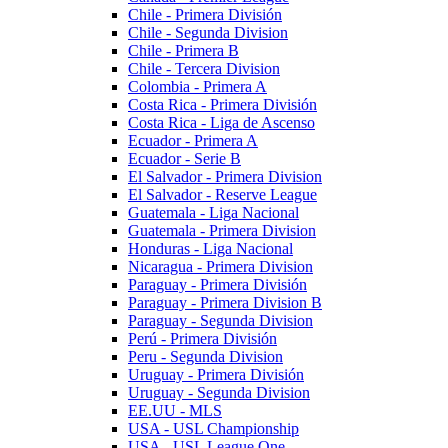
Chile - Primera División
Chile - Segunda Division
Chile - Primera B
Chile - Tercera Division
Colombia - Primera A
Costa Rica - Primera División
Costa Rica - Liga de Ascenso
Ecuador - Primera A
Ecuador - Serie B
El Salvador - Primera Division
El Salvador - Reserve League
Guatemala - Liga Nacional
Guatemala - Primera Division
Honduras - Liga Nacional
Nicaragua - Primera Division
Paraguay - Primera División
Paraguay - Primera Division B
Paraguay - Segunda Division
Perú - Primera División
Peru - Segunda Division
Uruguay - Primera División
Uruguay - Segunda Division
EE.UU - MLS
USA - USL Championship
USA - USL League One