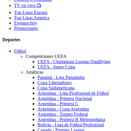
TV en vivo 📺
Top Ligas Europa
Top Ligas America
Eventos hoy
Promociones
Deportes
Fútbol
Competiciones UEFA
UEFA - Champions League Qualifying
UEFA - Super Copa
Américas
Panamá - Liga Panameña
Copa Libertadores
Copa Sudamericana
Argentina - Liga Profesional de Fútbol
Argentina - Primera Nacional
Argentina - Primera C
Argentina - Copa Argentina
Argentina - Torneo Federal
Argentina - Primera B Metropolitana
Bolivia - Liga de Fútbol Profesional
Canada - Premier League