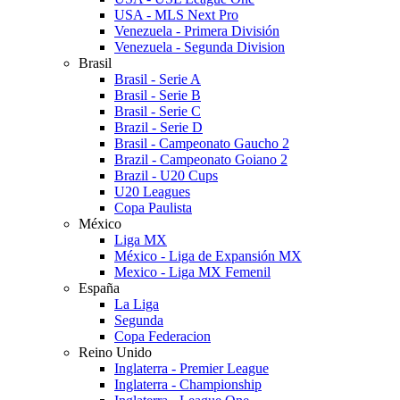
USA - MLS Next Pro
Venezuela - Primera División
Venezuela - Segunda Division
Brasil
Brasil - Serie A
Brasil - Serie B
Brasil - Serie C
Brazil - Serie D
Brasil - Campeonato Gaucho 2
Brazil - Campeonato Goiano 2
Brazil - U20 Cups
U20 Leagues
Copa Paulista
México
Liga MX
México - Liga de Expansión MX
Mexico - Liga MX Femenil
España
La Liga
Segunda
Copa Federacion
Reino Unido
Inglaterra - Premier League
Inglaterra - Championship