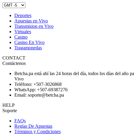
Deportes
Apuestas en Vivo
Transmision en Vivo
Virtuales
Casino
Casino En Vivo
Tragamonedas
CONTACT
Contáctenos
Betcha.pa está ahí las 24 horas del día, todos los días del año
Vivo
Teléfono:
+507-3026868
WhatsApp:
+507-69387276
Email:
soporte@betcha.pa
HELP
Soporte
FAQs
Reglas De Apuestas
Términos y Condiciones