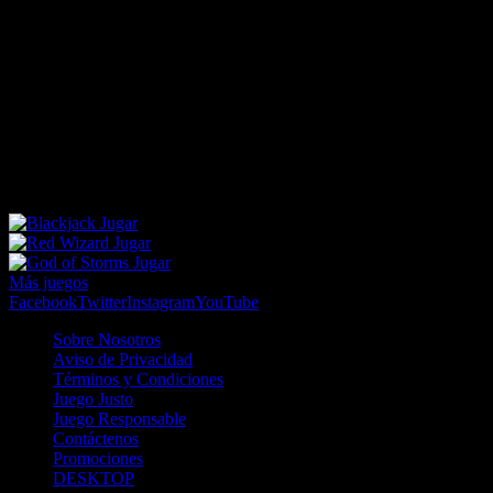
Crear Apuesta
RECUPERAR APUESTA DISPONIBLE
Tiempo en que se anotará el proximo gol (Gol 1)
Crear Apuesta
RECUPERAR APUESTA DISPONIBLE
Tiempo en que se anotará el proximo gol Platense (Gol 1)
Crear Apuesta
RECUPERAR APUESTA DISPONIBLE
Tiempo en que se anotará el proximo gol Coquimbo (Gol 1)
Jugar
Jugar
Jugar
Más juegos
Facebook
Twitter
Instagram
YouTube
Sobre Nosotros
Aviso de Privacidad
Términos y Condiciones
Juego Justo
Juego Responsable
Contáctenos
Promociones
DESKTOP