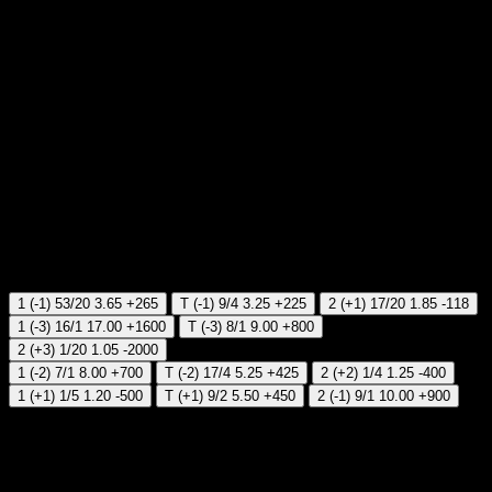
Crear Apuesta
RECUPERAR APUESTA DISPONIBLE
Resultado exacto
Crear Apuesta
RECUPERAR APUESTA DISPONIBLE
Apuesta sin empate
Crear Apuesta
RECUPERAR APUESTA DISPONIBLE
1ra Mitad/Tiempo Completo
Crear Apuesta
RECUPERAR APUESTA DISPONIBLE
Handicap = Desventaja Resultado Partido
1
(
-1
)
53/20
3.65
+265
T
(
-1
)
9/4
3.25
+225
2
(
+1
)
17/20
1.85
-118
1
(
-3
)
16/1
17.00
+1600
T
(
-3
)
8/1
9.00
+800
2
(
+3
)
1/20
1.05
-2000
1
(
-2
)
7/1
8.00
+700
T
(
-2
)
17/4
5.25
+425
2
(
+2
)
1/4
1.25
-400
1
(
+1
)
1/5
1.20
-500
T
(
+1
)
9/2
5.50
+450
2
(
-1
)
9/1
10.00
+900
Crear Apuesta
RECUPERAR APUESTA DISPONIBLE
Full Time Hcap Rest Of Match