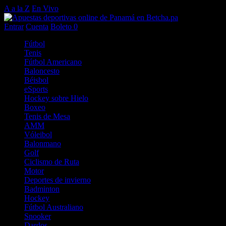
A a la Z
En Vivo
Entrar
Cuenta
Boleto
0
Fútbol
Tenis
Fútbol Americano
Baloncesto
Béisbol
eSports
Hockey sobre Hielo
Boxeo
Tenis de Mesa
AMM
Vóleibol
Balonmano
Golf
Ciclismo de Ruta
Motor
Deportes de invierno
Badminton
Hockey
Fútbol Australiano
Snooker
Dardos