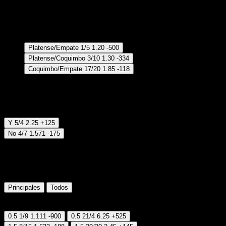
Crear Apuesta
RECUPERAR APUESTA DISPONIBLE
Doble Oportunidad
Platense/Empate
1/5
1.20
-500
Platense/Coquimbo
3/10
1.30
-334
Coquimbo/Empate
17/20
1.85
-118
Crear Apuesta
RECUPERAR APUESTA DISPONIBLE
Ambos equipos marcarán
Y
5/4
2.25
+125
No
4/7
1.571
-175
Crear Apuesta
RECUPERAR APUESTA DISPONIBLE
Total Goles Más de/Menos de
Principales
Todos
Más de
Menos de
0.5
1/9
1.111
-900
0.5
21/4
6.25
+525