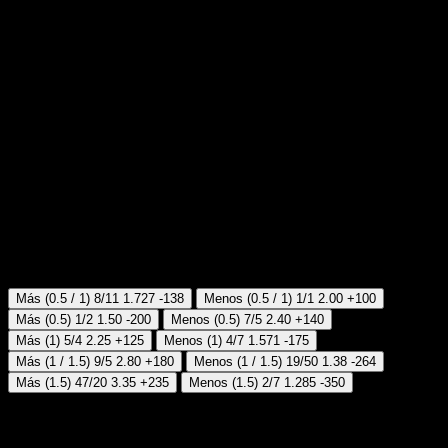
Coquimbo Sin Goles Encajados
Crear Apuesta
RECUPERAR APUESTA DISPONIBLE
Último equipo en anotar
Crear Apuesta
RECUPERAR APUESTA DISPONIBLE
Platense Total de Goles Impar/Par
Crear Apuesta
RECUPERAR APUESTA DISPONIBLE
Coquimbo Total de Goles Impar/Par
Crear Apuesta
RECUPERAR APUESTA DISPONIBLE
Handicap = Desventaja Asi�co Total Goles 1ra Mitad
Más
(
0.5 / 1
)
8/11
1.727
-138
Menos
(
0.5 / 1
)
1/1
2.00
+100
Más
(
0.5
)
1/2
1.50
-200
Menos
(
0.5
)
7/5
2.40
+140
Más
(
1
)
5/4
2.25
+125
Menos
(
1
)
4/7
1.571
-175
Más
(
1 / 1.5
)
9/5
2.80
+180
Menos
(
1 / 1.5
)
19/50
1.38
-264
Más
(
1.5
)
47/20
3.35
+235
Menos
(
1.5
)
2/7
1.285
-350
Crear Apuesta
RECUPERAR APUESTA DISPONIBLE
Primer tiempo Handicap = Desventaja resto del partido