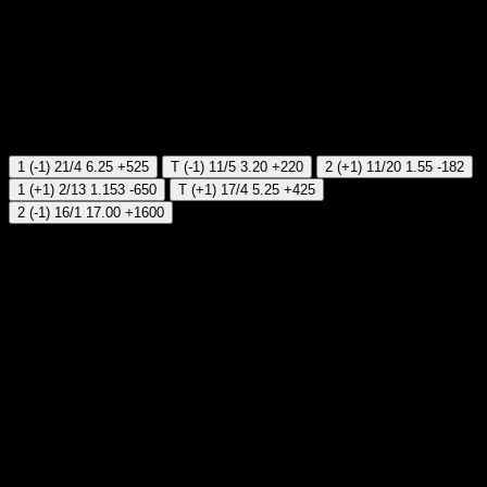
Crear Apuesta
RECUPERAR APUESTA DISPONIBLE
2da Mitad Marcador Correcto
Crear Apuesta
RECUPERAR APUESTA DISPONIBLE
Handicap = Desventaja 2da. Mitad
1
(
-1
)
21/4
6.25
+525
T
(
-1
)
11/5
3.20
+220
2
(
+1
)
11/20
1.55
-182
1
(
+1
)
2/13
1.153
-650
T
(
+1
)
17/4
5.25
+425
2
(
-1
)
16/1
17.00
+1600
Crear Apuesta
RECUPERAR APUESTA DISPONIBLE
1er, Equipo en anotar en la 2da. Mitad
Crear Apuesta
RECUPERAR APUESTA DISPONIBLE
Resultado 2da Mitad
Crear Apuesta
RECUPERAR APUESTA DISPONIBLE
Resultado 2da Mitad y Second Half Both Teams To Score
Crear Apuesta
RECUPERAR APUESTA DISPONIBLE
Total de Goles 2da Mitad - Asiático