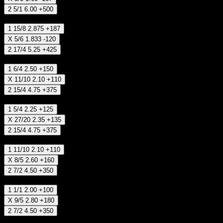
2
5/1
6.00
+500
Minutos 1 - 40
1
15/8
2.875
+187
X
5/6
1.833
-120
2
17/4
5.25
+425
Minutos 1 - 50
1
6/4
2.50
+150
X
11/10
2.10
+110
2
15/4
4.75
+375
Minutos 1 - 60
1
5/4
2.25
+125
X
27/20
2.35
+135
2
15/4
4.75
+375
Minutos 1 - 70
1
11/10
2.10
+110
X
8/5
2.60
+160
2
7/2
4.50
+350
Minutos 1 - 80
1
1/1
2.00
+100
X
9/5
2.80
+180
2
7/2
4.50
+350