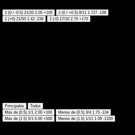
1
(
0 / -0.5
)
21/20
2.05
+105
2
(
0 / +0.5
)
8/11
1.727
-138
1
(
+0
)
21/50
1.42
-239
2
(
-0
)
17/10
2.70
+170
Crear Apuesta
RECUPERAR APUESTA DISPONIBLE
Over de 1.5 goles en ambas mitades
Crear Apuesta
RECUPERAR APUESTA DISPONIBLE
Ambos Equipos Marcarán en 1ª Mitad
Crear Apuesta
RECUPERAR APUESTA DISPONIBLE
Se anotarán goles en ambas mitades
Crear Apuesta
RECUPERAR APUESTA DISPONIBLE
1ª Mitad Más de/Menos de Platense Total de Goles
Principales
Todos
Más de
(
0.5
)
1/1
2.00
+100
Menos de
(
0.5
)
3/4
1.75
-134
Más de
(
1.5
)
5/1
6.00
+500
Menos de
(
1.5
)
1/11
1.09
-1100
Crear Apuesta
RECUPERAR APUESTA DISPONIBLE