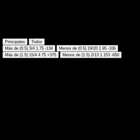
0.5
2.5
Crear Apuesta
RECUPERAR APUESTA DISPONIBLE
Encima de / Debajo de Coquimbo Total de Goles
Principales
Todos
Más de
(
0.5
)
3/4
1.75
-134
Menos de
(
0.5
)
19/20
1.95
-106
Más de
(
1.5
)
15/4
4.75
+375
Menos de
(
1.5
)
2/13
1.153
-650
Crear Apuesta
RECUPERAR APUESTA DISPONIBLE
Doble Oportunidad y Ambos Equipos Anotan
Crear Apuesta
RECUPERAR APUESTA DISPONIBLE
Total Goles Par/Impar
Crear Apuesta
RECUPERAR APUESTA DISPONIBLE
Ambos anotan / Over/Under (2.5)
Crear Apuesta
RECUPERAR APUESTA DISPONIBLE
Total de Goles