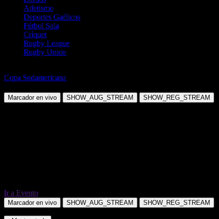
Atletismo
Deportes Gaélicos
Fútbol Sala
Críquet
Rugby League
Rugby Union
Fútbol
Copa Sudamericana
Santos SP vs UCV FC
Marcador en vivo
SHOW_AUG_STREAM
SHOW_REG_STREAM
Ir a Evento
Marcador en vivo
SHOW_AUG_STREAM
SHOW_REG_STREAM