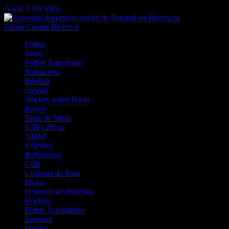
A a la Z
En Vivo
Entrar
Cuenta
Boleto
0
Fútbol
Tenis
Fútbol Americano
Baloncesto
Béisbol
eSports
Hockey sobre Hielo
Boxeo
Tenis de Mesa
Vóley Playa
AMM
Vóleibol
Balonmano
Golf
Ciclismo de Ruta
Motor
Deportes de invierno
Hockey
Fútbol Australiano
Snooker
Dardos