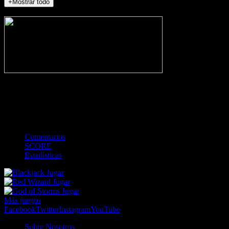
+Mostrar todo
NO_INCIDENTS
-
Gol
Tarjeta amarilla
Roja
Córner
Penalti
FKIC
Sustitución
0
-
-
-
-
-
-
0
-
-
-
-
-
-
Comentarios
SCORE
Estadísticas
Jugar
Jugar
Jugar
Más juegos
Facebook
Twitter
Instagram
YouTube
Sobre Nosotros