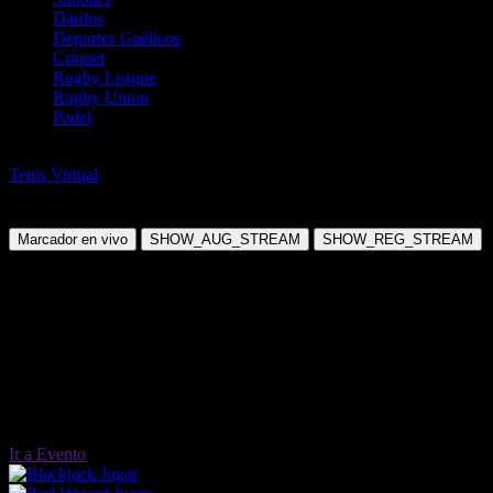
Dardos
Deportes Gaélicos
Críquet
Rugby League
Rugby Union
Padel
Tenis
Tenis Virtual
Vitaly Uvarov-Nicolas Mihai
Jueves, 09 Jul 2026 12:25:00
Marcador en vivo
SHOW_AUG_STREAM
SHOW_REG_STREAM
Ir a Evento
Jugar