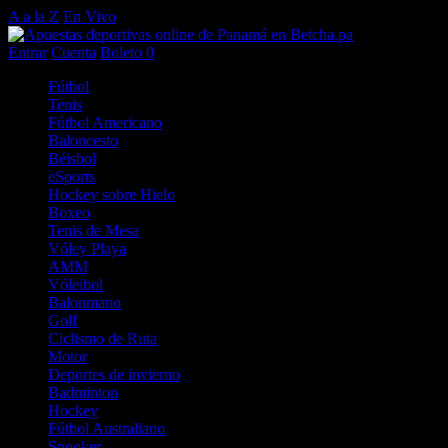
A a la Z
En Vivo
Entrar
Cuenta
Boleto
0
Fútbol
Tenis
Fútbol Americano
Baloncesto
Béisbol
eSports
Hockey sobre Hielo
Boxeo
Tenis de Mesa
Vóley Playa
AMM
Vóleibol
Balonmano
Golf
Ciclismo de Ruta
Motor
Deportes de invierno
Badminton
Hockey
Fútbol Australiano
Snooker