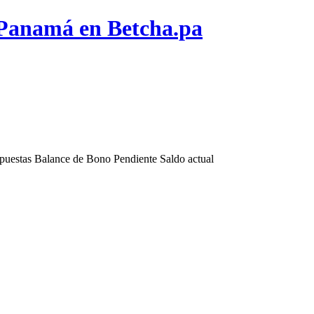
puestas
Balance de Bono Pendiente
Saldo actual