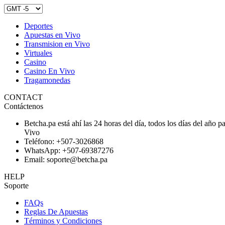
Deportes
Apuestas en Vivo
Transmision en Vivo
Virtuales
Casino
Casino En Vivo
Tragamonedas
CONTACT
Contáctenos
Betcha.pa está ahí las 24 horas del día, todos los días del año
Vivo
Teléfono:
+507-3026868
WhatsApp:
+507-69387276
Email:
soporte@betcha.pa
HELP
Soporte
FAQs
Reglas De Apuestas
Términos y Condiciones