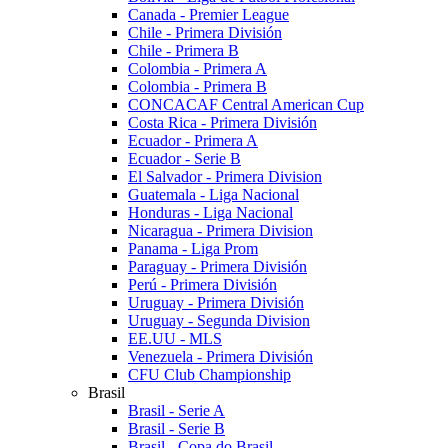
Canada - Premier League
Chile - Primera División
Chile - Primera B
Colombia - Primera A
Colombia - Primera B
CONCACAF Central American Cup
Costa Rica - Primera División
Ecuador - Primera A
Ecuador - Serie B
El Salvador - Primera Division
Guatemala - Liga Nacional
Honduras - Liga Nacional
Nicaragua - Primera Division
Panama - Liga Prom
Paraguay - Primera División
Perú - Primera División
Uruguay - Primera División
Uruguay - Segunda Division
EE.UU - MLS
Venezuela - Primera División
CFU Club Championship
Brasil
Brasil - Serie A
Brasil - Serie B
Brasil - Copa do Brasil