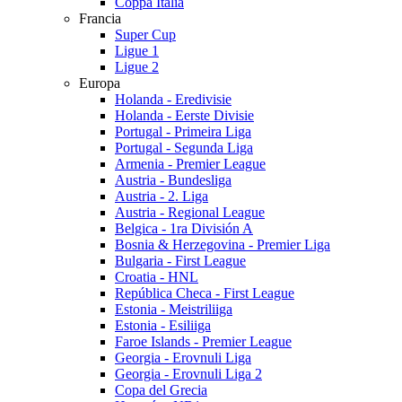
Coppa Italia
Francia
Super Cup
Ligue 1
Ligue 2
Europa
Holanda - Eredivisie
Holanda - Eerste Divisie
Portugal - Primeira Liga
Portugal - Segunda Liga
Armenia - Premier League
Austria - Bundesliga
Austria - 2. Liga
Austria - Regional League
Belgica - 1ra División A
Bosnia & Herzegovina - Premier Liga
Bulgaria - First League
Croatia - HNL
República Checa - First League
Estonia - Meistriliiga
Estonia - Esiliiga
Faroe Islands - Premier League
Georgia - Erovnuli Liga
Georgia - Erovnuli Liga 2
Copa del Grecia