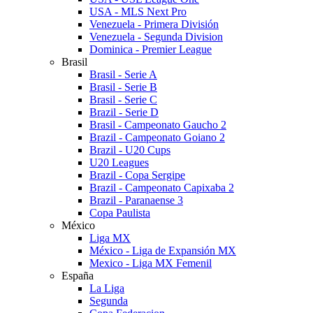
USA - MLS Next Pro
Venezuela - Primera División
Venezuela - Segunda Division
Dominica - Premier League
Brasil
Brasil - Serie A
Brasil - Serie B
Brasil - Serie C
Brazil - Serie D
Brasil - Campeonato Gaucho 2
Brazil - Campeonato Goiano 2
Brazil - U20 Cups
U20 Leagues
Brazil - Copa Sergipe
Brazil - Campeonato Capixaba 2
Brazil - Paranaense 3
Copa Paulista
México
Liga MX
México - Liga de Expansión MX
Mexico - Liga MX Femenil
España
La Liga
Segunda