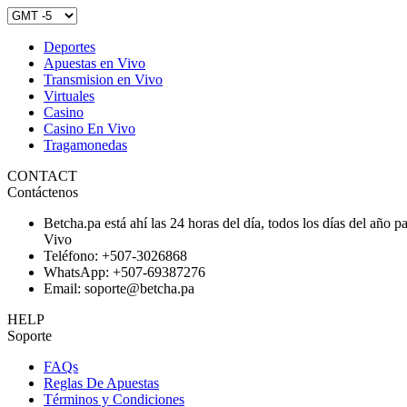
Deportes
Apuestas en Vivo
Transmision en Vivo
Virtuales
Casino
Casino En Vivo
Tragamonedas
CONTACT
Contáctenos
Betcha.pa está ahí las 24 horas del día, todos los días del año
Vivo
Teléfono:
+507-3026868
WhatsApp:
+507-69387276
Email:
soporte@betcha.pa
HELP
Soporte
FAQs
Reglas De Apuestas
Términos y Condiciones