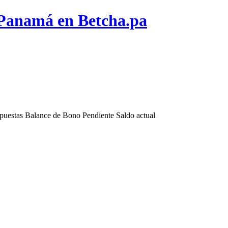
puestas
Balance de Bono Pendiente
Saldo actual