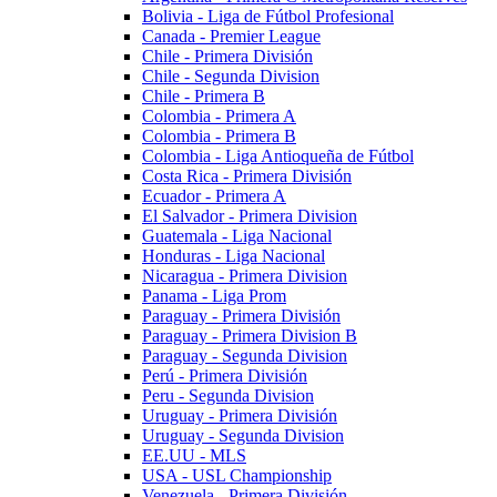
Bolivia - Liga de Fútbol Profesional
Canada - Premier League
Chile - Primera División
Chile - Segunda Division
Chile - Primera B
Colombia - Primera A
Colombia - Primera B
Colombia - Liga Antioqueña de Fútbol
Costa Rica - Primera División
Ecuador - Primera A
El Salvador - Primera Division
Guatemala - Liga Nacional
Honduras - Liga Nacional
Nicaragua - Primera Division
Panama - Liga Prom
Paraguay - Primera División
Paraguay - Primera Division B
Paraguay - Segunda Division
Perú - Primera División
Peru - Segunda Division
Uruguay - Primera División
Uruguay - Segunda Division
EE.UU - MLS
USA - USL Championship
Venezuela - Primera División