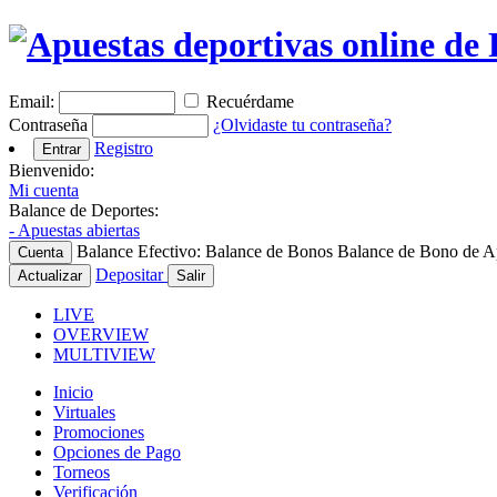
Email:
Recuérdame
Contraseña
¿Olvidaste tu contraseña?
Registro
Bienvenido:
Mi cuenta
Balance de Deportes
:
-
Apuestas abiertas
Balance Efectivo:
Balance de Bonos
Balance de Bono de A
Cuenta
Depositar
Actualizar
Salir
LIVE
OVERVIEW
MULTIVIEW
Inicio
Virtuales
Promociones
Opciones de Pago
Torneos
Verificación