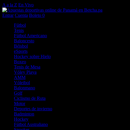
A a la Z
En Vivo
Entrar
Cuenta
Boleto
0
Fútbol
Tenis
Fútbol Americano
Baloncesto
Béisbol
eSports
Hockey sobre Hielo
Boxeo
Tenis de Mesa
Vóley Playa
AMM
Vóleibol
Balonmano
Golf
Ciclismo de Ruta
Motor
Deportes de invierno
Badminton
Hockey
Fútbol Australiano
Snooker