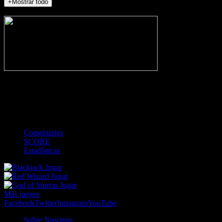
+Mostrar todo
NO_INCIDENTS
-
Gol
Tarjeta amarilla
Roja
Córner
Penalti
FKIC
Sustitución
0
-
-
-
-
-
-
0
-
-
-
-
-
-
Comentarios
SCORE
Estadísticas
Jugar
Jugar
Jugar
Más juegos
Facebook
Twitter
Instagram
YouTube
Sobre Nosotros