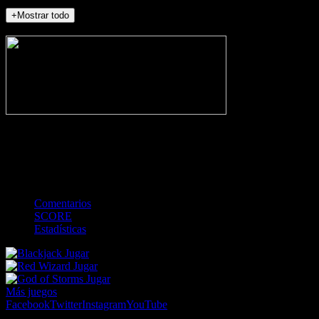
+Mostrar todo
NO_INCIDENTS
-
Gol
Tarjeta amarilla
Roja
Córner
Penalti
FKIC
Sustitución
0
-
-
-
-
-
-
0
-
-
-
-
-
-
Comentarios
SCORE
Estadísticas
Jugar
Jugar
Jugar
Más juegos
Facebook
Twitter
Instagram
YouTube