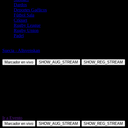
Dardos
Deportes Gaélicos
Fútbol Sala
Críquet
Rugby League
Rugby Union
Padel
Fútbol
Suecia - Allsvenskan
Mjallby AIF vs AIK Stockholm
Marcador en vivo
SHOW_AUG_STREAM
SHOW_REG_STREAM
Ir a Evento
Marcador en vivo
SHOW_AUG_STREAM
SHOW_REG_STREAM