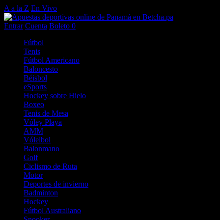
A a la Z
En Vivo
Entrar
Cuenta
Boleto
0
Fútbol
Tenis
Fútbol Americano
Baloncesto
Béisbol
eSports
Hockey sobre Hielo
Boxeo
Tenis de Mesa
Vóley Playa
AMM
Vóleibol
Balonmano
Golf
Ciclismo de Ruta
Motor
Deportes de invierno
Badminton
Hockey
Fútbol Australiano
Snooker