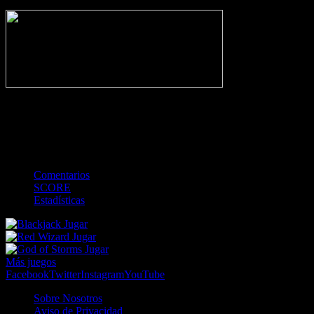
NO_INCIDENTS
-
Gol
Tarjeta amarilla
Roja
Córner
Penalti
FKIC
Sustitución
0
-
-
-
-
-
-
0
-
-
-
-
-
-
Comentarios
SCORE
Estadísticas
Jugar
Jugar
Jugar
Más juegos
Facebook
Twitter
Instagram
YouTube
Sobre Nosotros
Aviso de Privacidad