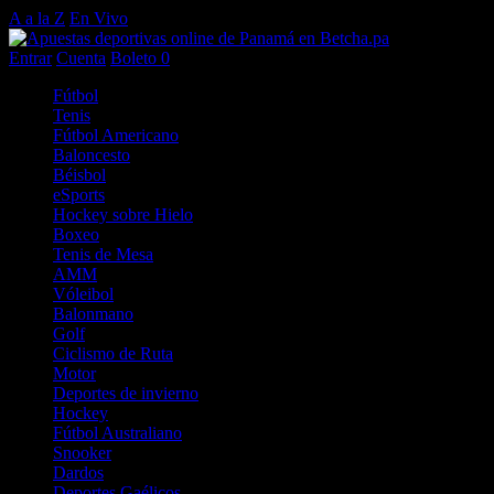
A a la Z
En Vivo
Entrar
Cuenta
Boleto
0
Fútbol
Tenis
Fútbol Americano
Baloncesto
Béisbol
eSports
Hockey sobre Hielo
Boxeo
Tenis de Mesa
AMM
Vóleibol
Balonmano
Golf
Ciclismo de Ruta
Motor
Deportes de invierno
Hockey
Fútbol Australiano
Snooker
Dardos
Deportes Gaélicos