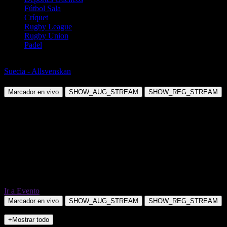
Fútbol Sala
Críquet
Rugby League
Rugby Union
Padel
Fútbol
Suecia - Allsvenskan
Orgryte vs BK Hacken
Marcador en vivo
SHOW_AUG_STREAM
SHOW_REG_STREAM
Ir a Evento
Marcador en vivo
SHOW_AUG_STREAM
SHOW_REG_STREAM
+Mostrar todo