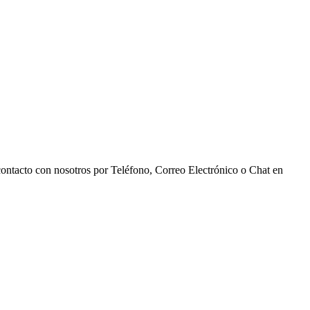
n contacto con nosotros por Teléfono, Correo Electrónico o Chat en