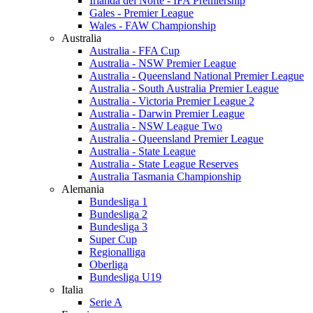
Irlanda del Norte - IFA Premiership
Gales - Premier League
Wales - FAW Championship
Australia
Australia - FFA Cup
Australia - NSW Premier League
Australia - Queensland National Premier League
Australia - South Australia Premier League
Australia - Victoria Premier League 2
Australia - Darwin Premier League
Australia - NSW League Two
Australia - Queensland Premier League
Australia - State League
Australia - State League Reserves
Australia Tasmania Championship
Alemania
Bundesliga 1
Bundesliga 2
Bundesliga 3
Super Cup
Regionalliga
Oberliga
Bundesliga U19
Italia
Serie A