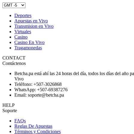
Deportes
Apuestas en Vivo
Transmision en Vivo
Virtuales
Casino
Casino En Vivo
Tragamonedas
CONTACT
Contáctenos
Betcha.pa está ahí las 24 horas del día, todos los días del año
Vivo
Teléfono:
+507-3026868
WhatsApp:
+507-69387276
Email:
soporte@betcha.pa
HELP
Soporte
FAQs
Reglas De Apuestas
Términos y Condiciones