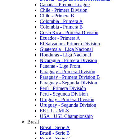
Canada - Premier League
Chile - Primera División
Chile - Primera B
Colombia - Primera A
Colombia - Primera B
Costa Rica - Primera División
Ecuador - Primera A
El Salvador - Primera Division
Guatemala - Liga Nacional
Honduras - Liga Nacional
Nicaragua - Primera Division
Panama - Liga Prom
Paraguay - Primera División
Paraguay - Primera Division B
Paraguay - Segunda Division
Perú - Primera División
Peru - Segunda Division
Uruguay - Primera División
Uruguay - Segunda Division
EE.UU - MLS
USA - USL Championship
Brasil
Brasil - Serie A
Brasil - Serie B
Brasil - Serie C