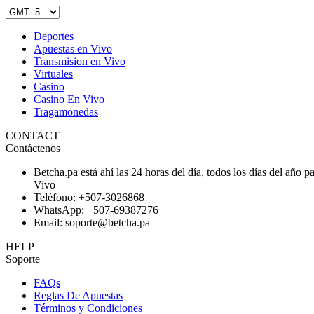
Deportes
Apuestas en Vivo
Transmision en Vivo
Virtuales
Casino
Casino En Vivo
Tragamonedas
CONTACT
Contáctenos
Betcha.pa está ahí las 24 horas del día, todos los días del año
Vivo
Teléfono:
+507-3026868
WhatsApp:
+507-69387276
Email:
soporte@betcha.pa
HELP
Soporte
FAQs
Reglas De Apuestas
Términos y Condiciones