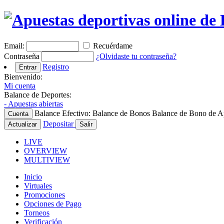
Email:
Recuérdame
Contraseña
¿Olvidaste tu contraseña?
Registro
Bienvenido:
Mi cuenta
Balance de Deportes
:
-
Apuestas abiertas
Balance Efectivo:
Balance de Bonos
Balance de Bono de A
Cuenta
Depositar
Actualizar
Salir
LIVE
OVERVIEW
MULTIVIEW
Inicio
Virtuales
Promociones
Opciones de Pago
Torneos
Verificación