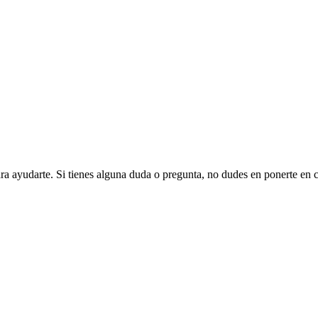
 para ayudarte. Si tienes alguna duda o pregunta, no dudes en ponerte e