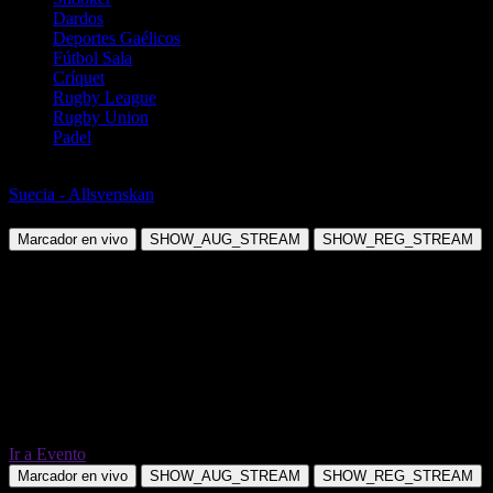
Dardos
Deportes Gaélicos
Fútbol Sala
Críquet
Rugby League
Rugby Union
Padel
Fútbol
Suecia - Allsvenskan
IF Brommapojkarna vs IK Sirius FK
Marcador en vivo
SHOW_AUG_STREAM
SHOW_REG_STREAM
Ir a Evento
Marcador en vivo
SHOW_AUG_STREAM
SHOW_REG_STREAM