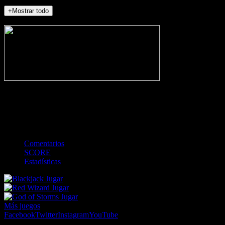
+Mostrar todo
NO_INCIDENTS
-
Gol
Tarjeta amarilla
Roja
Córner
Penalti
FKIC
Sustitución
0
-
-
-
-
-
-
0
-
-
-
-
-
-
Comentarios
SCORE
Estadísticas
Jugar
Jugar
Jugar
Más juegos
Facebook
Twitter
Instagram
YouTube