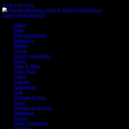
A a la Z
En Vivo
Entrar
Cuenta
Boleto
0
Fútbol
Tenis
Fútbol Americano
Baloncesto
Béisbol
eSports
Hockey sobre Hielo
Boxeo
Tenis de Mesa
Vóley Playa
AMM
Vóleibol
Balonmano
Golf
Ciclismo de Ruta
Motor
Deportes de invierno
Badminton
Hockey
Fútbol Australiano
Snooker