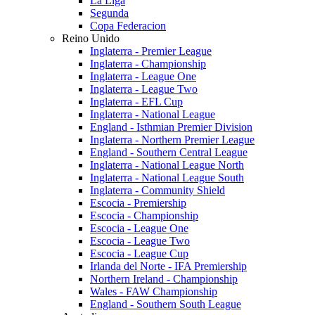
La Liga
Segunda
Copa Federacion
Reino Unido
Inglaterra - Premier League
Inglaterra - Championship
Inglaterra - League One
Inglaterra - League Two
Inglaterra - EFL Cup
Inglaterra - National League
England - Isthmian Premier Division
Inglaterra - Northern Premier League
England - Southern Central League
Inglaterra - National League North
Inglaterra - National League South
Inglaterra - Community Shield
Escocia - Premiership
Escocia - Championship
Escocia - League One
Escocia - League Two
Escocia - League Cup
Irlanda del Norte - IFA Premiership
Northern Ireland - Championship
Wales - FAW Championship
England - Southern South League