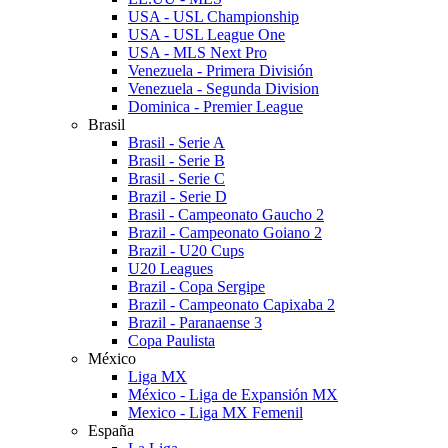
USA - USL Championship
USA - USL League One
USA - MLS Next Pro
Venezuela - Primera División
Venezuela - Segunda Division
Dominica - Premier League
Brasil
Brasil - Serie A
Brasil - Serie B
Brasil - Serie C
Brazil - Serie D
Brasil - Campeonato Gaucho 2
Brazil - Campeonato Goiano 2
Brazil - U20 Cups
U20 Leagues
Brazil - Copa Sergipe
Brazil - Campeonato Capixaba 2
Brazil - Paranaense 3
Copa Paulista
México
Liga MX
México - Liga de Expansión MX
Mexico - Liga MX Femenil
España