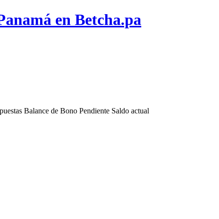
puestas
Balance de Bono Pendiente
Saldo actual