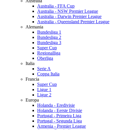
Australia
Australia - FFA Cup
Australia - NSW Premier League
Australia - Darwin Premier League
Australia - Queensland Premier League
Alemania
Bundesliga 1
Bundesliga 2
Bundesliga 3
Super Cup
Regionalliga
Oberliga
Italia
Serie A
Coppa Italia
Francia
Super Cup
Ligue 1
Ligue 2
Europa
Holanda - Eredivisie
Holanda - Eerste Divisie
Portugal - Primeira Liga
Portugal - Segunda Liga
Armenia - Premier League