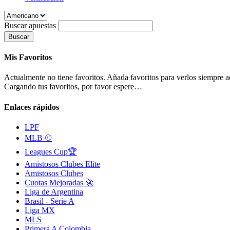
Buscar apuestas
Buscar
Mis Favoritos
Actualmente no tiene favoritos. Añada favoritos para verlos siempre a
Cargando tus favoritos, por favor espere…
Enlaces rápidos
LPF
MLB ⚾
Leagues Cup🏆
Amistosos Clubes Elite
Amistosos Clubes
Cuotas Mejoradas 🚀
Liga de Argentina
Brasil - Serie A
Liga MX
MLS
Primera A Colombia