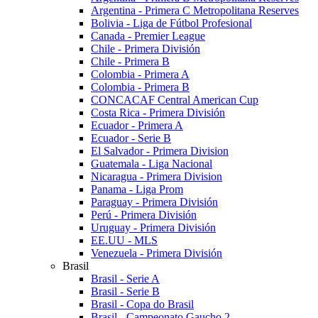
Argentina - Primera C Metropolitana Reserves
Bolivia - Liga de Fútbol Profesional
Canada - Premier League
Chile - Primera División
Chile - Primera B
Colombia - Primera A
Colombia - Primera B
CONCACAF Central American Cup
Costa Rica - Primera División
Ecuador - Primera A
Ecuador - Serie B
El Salvador - Primera Division
Guatemala - Liga Nacional
Nicaragua - Primera Division
Panama - Liga Prom
Paraguay - Primera División
Perú - Primera División
Uruguay - Primera División
EE.UU - MLS
Venezuela - Primera División
Brasil
Brasil - Serie A
Brasil - Serie B
Brasil - Copa do Brasil
Brasil - Campeonato Gaucho 2