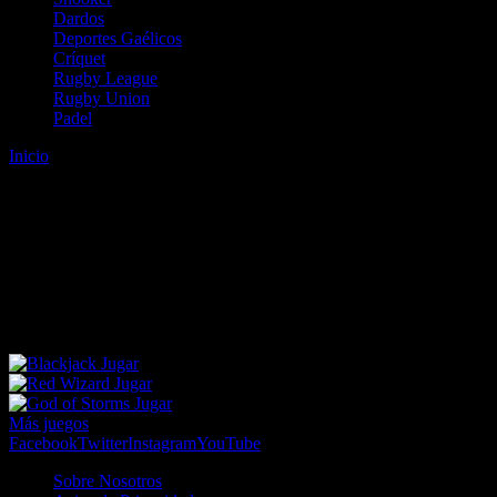
Dardos
Deportes Gaélicos
Críquet
Rugby League
Rugby Union
Padel
Inicio
Error
ERROR 404 - NO SE HA ENCONTRADO EL
ARCHIVO
Lo sentimos pero no se ha podido localizar la página que estás
buscando. Es posible que hayas introducido una URL errónea o que
se haya producido un cambio en la dirección web. Para recibir
ayuda sobre la página a la que quieres acceder visita nuestro map
Jugar
Jugar
Jugar
Más juegos
Facebook
Twitter
Instagram
YouTube
Sobre Nosotros