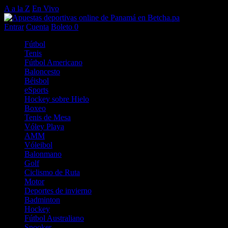
A a la Z
En Vivo
Entrar
Cuenta
Boleto
0
Fútbol
Tenis
Fútbol Americano
Baloncesto
Béisbol
eSports
Hockey sobre Hielo
Boxeo
Tenis de Mesa
Vóley Playa
AMM
Vóleibol
Balonmano
Golf
Ciclismo de Ruta
Motor
Deportes de invierno
Badminton
Hockey
Fútbol Australiano
Snooker