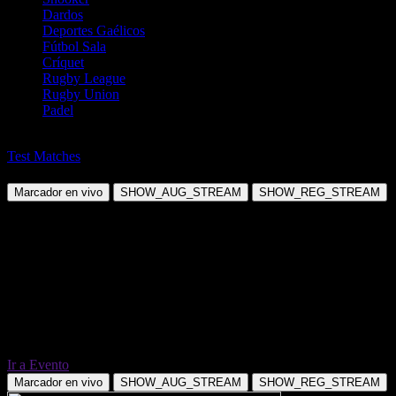
Dardos
Deportes Gaélicos
Fútbol Sala
Críquet
Rugby League
Rugby Union
Padel
Críquet
Test Matches
England Women vs India Women
Marcador en vivo
SHOW_AUG_STREAM
SHOW_REG_STREAM
Ir a Evento
Marcador en vivo
SHOW_AUG_STREAM
SHOW_REG_STREAM