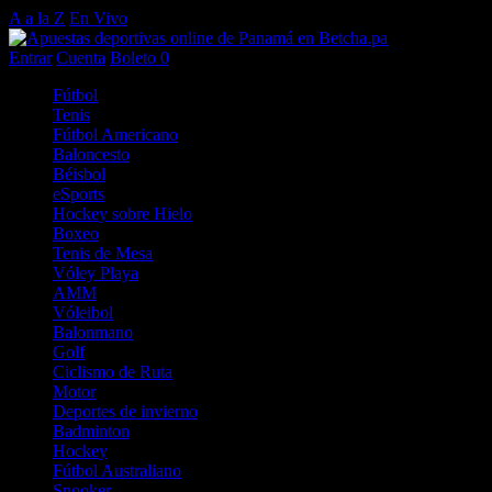
A a la Z
En Vivo
Entrar
Cuenta
Boleto
0
Fútbol
Tenis
Fútbol Americano
Baloncesto
Béisbol
eSports
Hockey sobre Hielo
Boxeo
Tenis de Mesa
Vóley Playa
AMM
Vóleibol
Balonmano
Golf
Ciclismo de Ruta
Motor
Deportes de invierno
Badminton
Hockey
Fútbol Australiano
Snooker