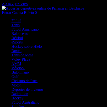
A a la Z
En Vivo
Entrar
Cuenta
Boleto
0
Fútbol
Tenis
Fútbol Americano
Baloncesto
Béisbol
eSports
Hockey sobre Hielo
Boxeo
Tenis de Mesa
Vóley Playa
AMM
Vóleibol
Balonmano
Golf
Ciclismo de Ruta
Motor
Deportes de invierno
Badminton
Hockey
Fútbol Australiano
Snooker