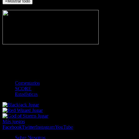
+Mostrar todo
NO_INCIDENTS
-
Gol
Tarjeta amarilla
Roja
Córner
Penalti
FKIC
Sustitución
0
-
-
-
-
-
-
0
-
-
-
-
-
-
Comentarios
SCORE
Estadísticas
Jugar
Jugar
Jugar
Más juegos
Facebook
Twitter
Instagram
YouTube
Sobre Nosotros