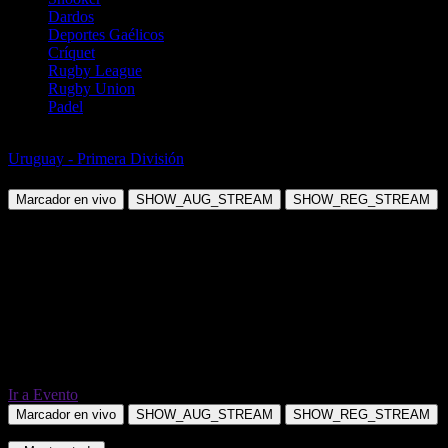
Dardos
Deportes Gaélicos
Críquet
Rugby League
Rugby Union
Padel
Fútbol
Uruguay - Primera División
Montevideo Wanderers vs Danubio
Marcador en vivo
SHOW_AUG_STREAM
SHOW_REG_STREAM
Ir a Evento
Marcador en vivo
SHOW_AUG_STREAM
SHOW_REG_STREAM