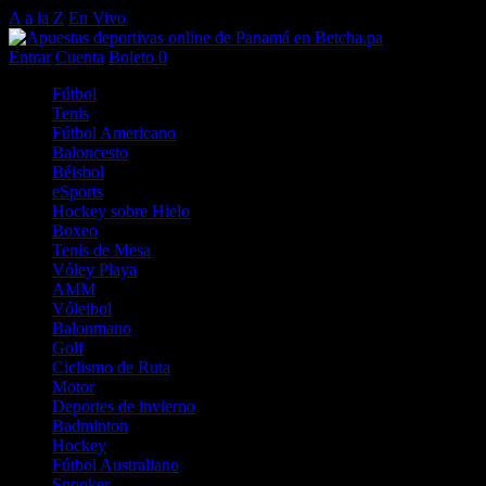
A a la Z
En Vivo
Entrar
Cuenta
Boleto
0
Fútbol
Tenis
Fútbol Americano
Baloncesto
Béisbol
eSports
Hockey sobre Hielo
Boxeo
Tenis de Mesa
Vóley Playa
AMM
Vóleibol
Balonmano
Golf
Ciclismo de Ruta
Motor
Deportes de invierno
Badminton
Hockey
Fútbol Australiano
Snooker