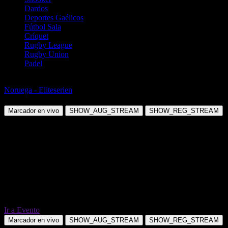
Dardos
Deportes Gaélicos
Fútbol Sala
Críquet
Rugby League
Rugby Union
Padel
Fútbol
Noruega - Eliteserien
Brann Bergen vs IK Start
Marcador en vivo
SHOW_AUG_STREAM
SHOW_REG_STREAM
Ir a Evento
Marcador en vivo
SHOW_AUG_STREAM
SHOW_REG_STREAM