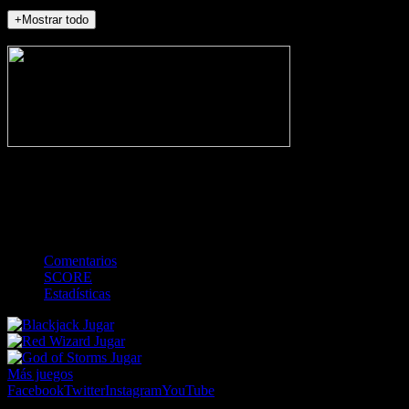
+Mostrar todo
NO_INCIDENTS
-
Gol
Tarjeta amarilla
Roja
Córner
Penalti
FKIC
Sustitución
0
-
-
-
-
-
-
0
-
-
-
-
-
-
Comentarios
SCORE
Estadísticas
Jugar
Jugar
Jugar
Más juegos
Facebook
Twitter
Instagram
YouTube