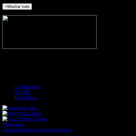
+Mostrar todo
NO_INCIDENTS
-
Gol
Tarjeta amarilla
Roja
Córner
Penalti
FKIC
Sustitución
0
-
-
-
-
-
-
0
-
-
-
-
-
-
Comentarios
SCORE
Estadísticas
Jugar
Jugar
Jugar
Más juegos
Facebook
Twitter
Instagram
YouTube