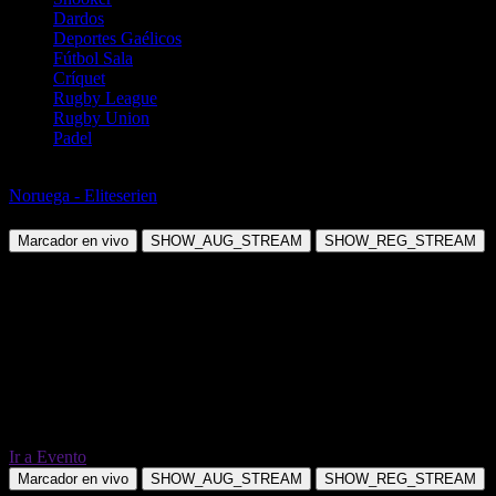
Dardos
Deportes Gaélicos
Fútbol Sala
Críquet
Rugby League
Rugby Union
Padel
Fútbol
Noruega - Eliteserien
Sandefjord vs Ham-Kam
Marcador en vivo
SHOW_AUG_STREAM
SHOW_REG_STREAM
Ir a Evento
Marcador en vivo
SHOW_AUG_STREAM
SHOW_REG_STREAM