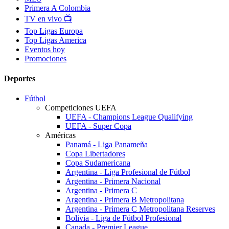
Primera A Colombia
TV en vivo 📺
Top Ligas Europa
Top Ligas America
Eventos hoy
Promociones
Deportes
Fútbol
Competiciones UEFA
UEFA - Champions League Qualifying
UEFA - Super Copa
Américas
Panamá - Liga Panameña
Copa Libertadores
Copa Sudamericana
Argentina - Liga Profesional de Fútbol
Argentina - Primera Nacional
Argentina - Primera C
Argentina - Primera B Metropolitana
Argentina - Primera C Metropolitana Reserves
Bolivia - Liga de Fútbol Profesional
Canada - Premier League