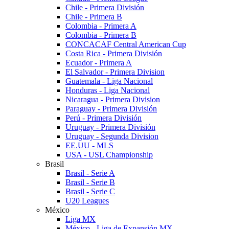
Chile - Primera División
Chile - Primera B
Colombia - Primera A
Colombia - Primera B
CONCACAF Central American Cup
Costa Rica - Primera División
Ecuador - Primera A
El Salvador - Primera Division
Guatemala - Liga Nacional
Honduras - Liga Nacional
Nicaragua - Primera Division
Paraguay - Primera División
Perú - Primera División
Uruguay - Primera División
Uruguay - Segunda Division
EE.UU - MLS
USA - USL Championship
Brasil
Brasil - Serie A
Brasil - Serie B
Brasil - Serie C
U20 Leagues
México
Liga MX
México - Liga de Expansión MX