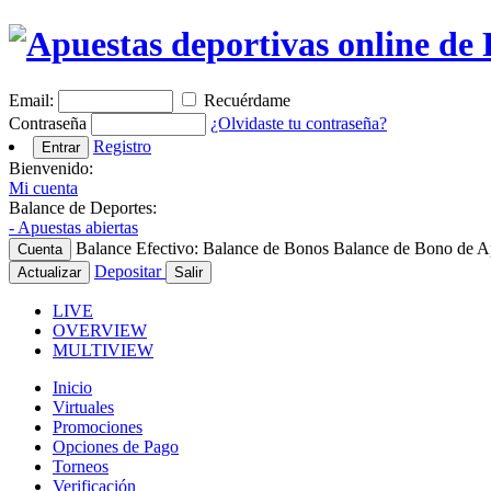
Email:
Recuérdame
Contraseña
¿Olvidaste tu contraseña?
Registro
Bienvenido:
Mi cuenta
Balance de Deportes
:
-
Apuestas abiertas
Balance Efectivo:
Balance de Bonos
Balance de Bono de A
Cuenta
Depositar
Actualizar
Salir
LIVE
OVERVIEW
MULTIVIEW
Inicio
Virtuales
Promociones
Opciones de Pago
Torneos
Verificación