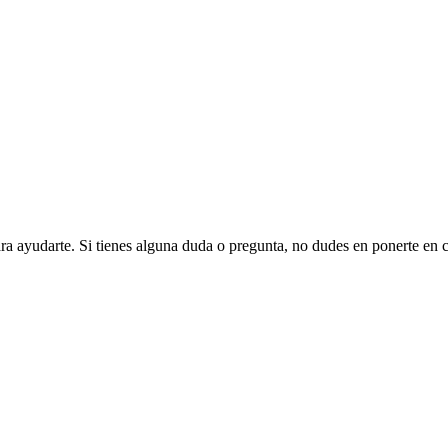
 para ayudarte. Si tienes alguna duda o pregunta, no dudes en ponerte e