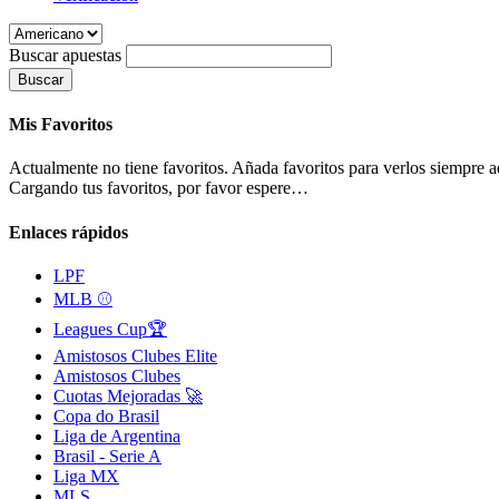
Buscar apuestas
Buscar
Mis Favoritos
Actualmente no tiene favoritos. Añada favoritos para verlos siempre a
Cargando tus favoritos, por favor espere…
Enlaces rápidos
LPF
MLB ⚾
Leagues Cup🏆
Amistosos Clubes Elite
Amistosos Clubes
Cuotas Mejoradas 🚀
Copa do Brasil
Liga de Argentina
Brasil - Serie A
Liga MX
MLS