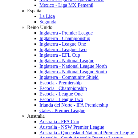
Mexico - Liga MX Femenil
España
La Liga
Segunda
Reino Unido
Inglaterra - Premier League
Inglaterra - Championship
Inglaterra - League One
Inglaterra - League Two
Inglaterra - EFL Cup
Inglaterra - National League
Inglaterra - National League North
Inglaterra - National League South
Inglaterra - Community Shield
Escocia - Premiership
Escocia - Championship
Escocia - League One
Escocia - League Two
Irlanda del Norte - IFA Premiership
Gales - Premier League
Australia
Australia - FFA Cup
Australia - NSW Premier League
Australia - Queensland National Premier League